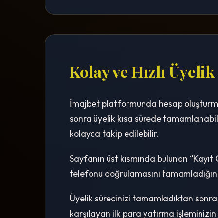
Kolay ve Hızlı Üyelik
İmajbet platformunda hesap oluşturma v
sonra üyelik kısa sürede tamamlanabili
kolayca takip edilebilir.
Sayfanın üst kısmında bulunan “Kayıt O
telefonu doğrulamasını tamamladığınız
Üyelik sürecinizi tamamladıktan sonra,
karşılayan ilk para yatırma işleminizi