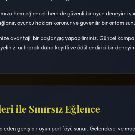
ımıza hem eğlenceli hem de güvenli bir oyun deneyimi sunm
lanır, oyuncu hakları korunur ve güvenilir bir ortam sunu
nize avantajlı bir başlangıç yapabilirsiniz. Güncel kamp
elinizi artırarak daha keyifli ve ödüllendirici bir deneyim
ri ile Sınırsız Eğlence
ap eden geniş bir oyun portföyü sunar. Geleneksel ve moder