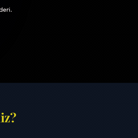
deri.
iz?