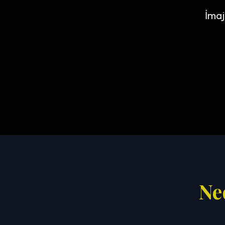
İmaj
Ne