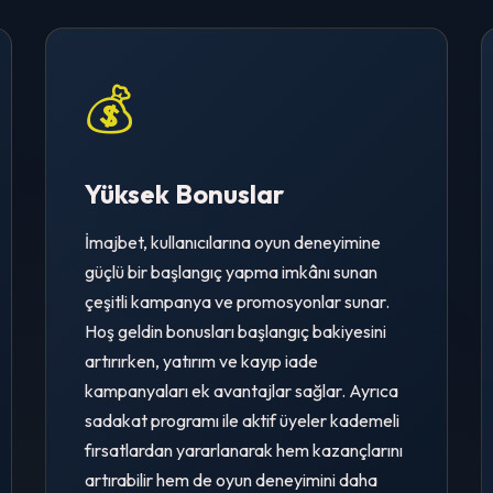
💰
Yüksek Bonuslar
İmajbet, kullanıcılarına oyun deneyimine
güçlü bir başlangıç yapma imkânı sunan
çeşitli kampanya ve promosyonlar sunar.
Hoş geldin bonusları başlangıç bakiyesini
artırırken, yatırım ve kayıp iade
kampanyaları ek avantajlar sağlar. Ayrıca
sadakat programı ile aktif üyeler kademeli
fırsatlardan yararlanarak hem kazançlarını
artırabilir hem de oyun deneyimini daha