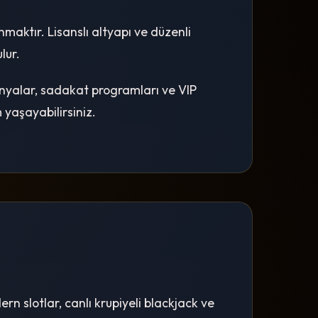
aktır. Lisanslı altyapı ve düzenli
lur.
anyalar, sadakat programları ve VIP
 yaşayabilirsiniz.
n slotlar, canlı krupiyeli blackjack ve