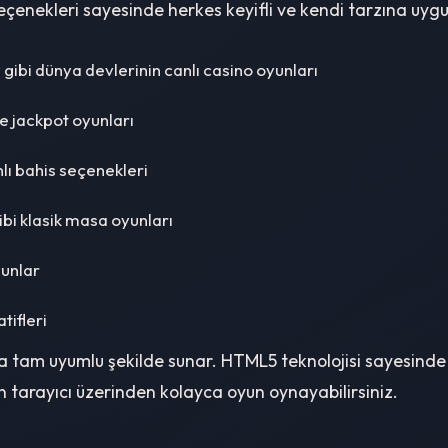
seçenekleri sayesinde herkes keyifli ve kendi tarzına uygu
ibi dünya devlerinin canlı casino oyunları
ve jackpot oyunları
lı bahis seçenekleri
ibi klasik masa oyunları
yunlar
tifleri
rla tam uyumlu şekilde sunar. HTML5 teknolojisi sayesind
 tarayıcı üzerinden kolayca oyun oynayabilirsiniz.