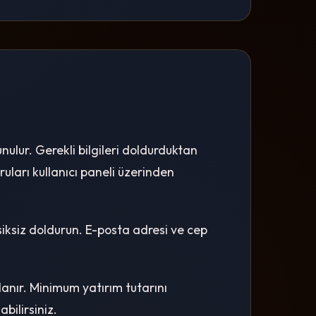
ulur. Gerekli bilgileri doldurduktan
ları kullanıcı paneli üzerinden
siksiz doldurun. E-posta adresi ve cep
anır. Minimum yatırım tutarını
bilirsiniz.