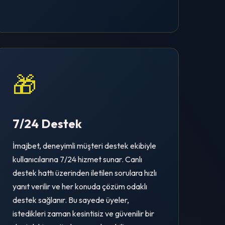
🎁
7/24 Destek
İmajbet, deneyimli müşteri destek ekibiyle
kullanıcılarına 7/24 hizmet sunar. Canlı
destek hattı üzerinden iletilen sorulara hızlı
yanıt verilir ve her konuda çözüm odaklı
destek sağlanır. Bu sayede üyeler,
istedikleri zaman kesintisiz ve güvenilir bir