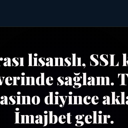
ası lisanslı, SSL
verinde sağlam. T
casino diyince akl
İmajbet gelir.