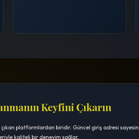
zanmanın Keyfini Çıkarın
ıkan platformlardan biridir. Güncel giriş adresi sayesind
riyle kaliteli bir deneyim sağlar.