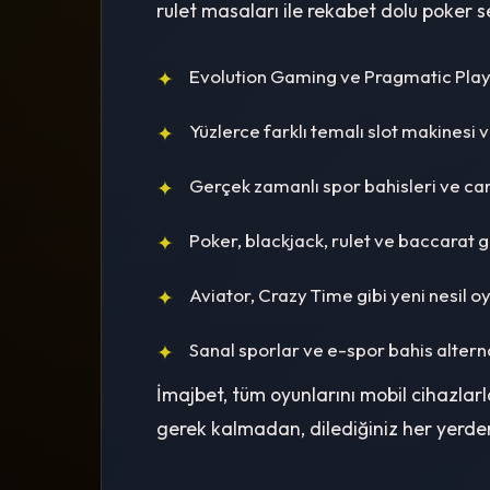
rulet masaları ile rekabet dolu poker 
Evolution Gaming ve Pragmatic Play g
Yüzlerce farklı temalı slot makinesi 
Gerçek zamanlı spor bahisleri ve can
Poker, blackjack, rulet ve baccarat g
Aviator, Crazy Time gibi yeni nesil o
Sanal sporlar ve e-spor bahis alterna
İmajbet, tüm oyunlarını mobil cihazla
gerek kalmadan, dilediğiniz her yerden