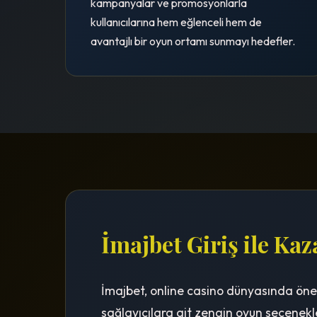
kampanyalar ve promosyonlarla
kullanıcılarına hem eğlenceli hem de
avantajlı bir oyun ortamı sunmayı hedefler.
İmajbet Giriş ile Ka
İmajbet, online casino dünyasında öne ç
sağlayıcılara ait zengin oyun seçenekle