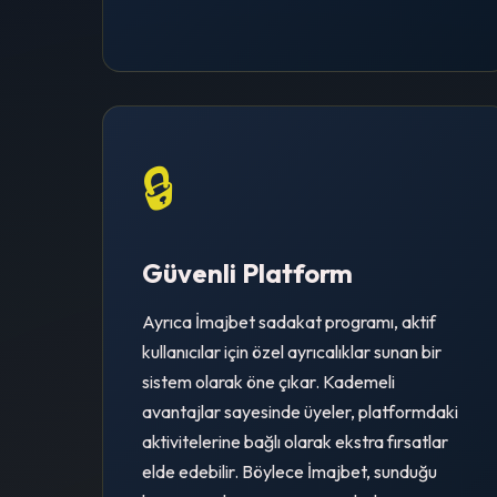
🔒
Güvenli Platform
Ayrıca İmajbet sadakat programı, aktif
kullanıcılar için özel ayrıcalıklar sunan bir
sistem olarak öne çıkar. Kademeli
avantajlar sayesinde üyeler, platformdaki
aktivitelerine bağlı olarak ekstra fırsatlar
elde edebilir. Böylece İmajbet, sunduğu