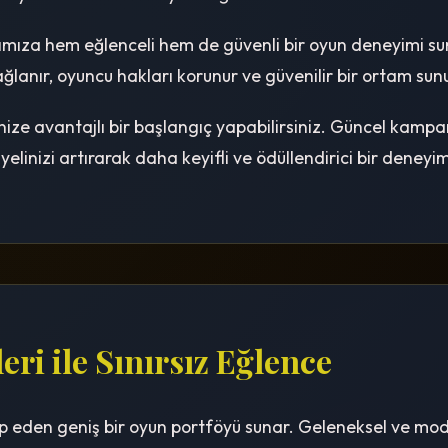
ımıza hem eğlenceli hem de güvenli bir oyun deneyimi sunm
lanır, oyuncu hakları korunur ve güvenilir bir ortam sunu
nize avantajlı bir başlangıç yapabilirsiniz. Güncel kamp
elinizi artırarak daha keyifli ve ödüllendirici bir deneyim
ri ile Sınırsız Eğlence
ap eden geniş bir oyun portföyü sunar. Geleneksel ve moder