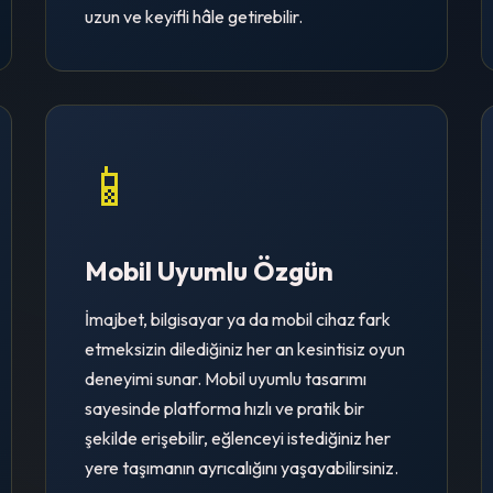
uzun ve keyifli hâle getirebilir.
📱
Mobil Uyumlu Özgün
İmajbet, bilgisayar ya da mobil cihaz fark
etmeksizin dilediğiniz her an kesintisiz oyun
deneyimi sunar. Mobil uyumlu tasarımı
sayesinde platforma hızlı ve pratik bir
şekilde erişebilir, eğlenceyi istediğiniz her
yere taşımanın ayrıcalığını yaşayabilirsiniz.