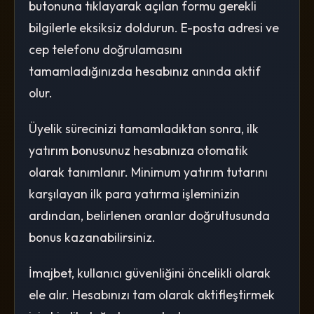
butonuna tıklayarak açılan formu gerekli
bilgilerle eksiksiz doldurun. E-posta adresi ve
cep telefonu doğrulamasını
tamamladığınızda hesabınız anında aktif
olur.
Üyelik sürecinizi tamamladıktan sonra, ilk
yatırım bonusunuz hesabınıza otomatik
olarak tanımlanır. Minimum yatırım tutarını
karşılayan ilk para yatırma işleminizin
ardından, belirlenen oranlar doğrultusunda
bonus kazanabilirsiniz.
İmajbet, kullanıcı güvenliğini öncelikli olarak
ele alır. Hesabınızı tam olarak aktifleştirmek