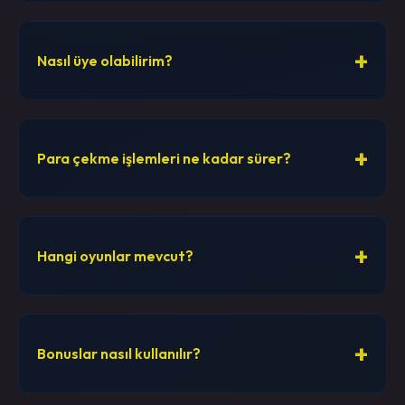
İmajbet'ın güncel giriş adresi sitemizde düzenli
olarak paylaşılır. Böylece kullanıcılar platforma
Nasıl üye olabilirim?
kesintisiz erişim sağlar; olası sorunlarda müşteri
hizmetleri hızlı ve etkili destek verir.
““““‘Kayıt Ol’ butonuna tıklayın, birkaç dakikada
ücretsiz üyeliğinizi oluşturun ve hoş geldin
Para çekme işlemleri ne kadar sürer?
fırsatlarıyla oyunlara başlayın.”
“Para çekme talepleriniz 7/24 hızlı bir şekilde
işlenir. Güçlü ödeme altyapımız kazançlarınızı
Hangi oyunlar mevcut?
sorunsuz aktarırken, yüksek tutarlar için ek
güvenlik önlemleri uygulanır.”
“Platformumuz, slot, canlı casino, blackjack, rulet,
poker, baccarat ve spor bahisleri gibi geniş oyun
Bonuslar nasıl kullanılır?
seçenekleri sunar. Sürekli güncellenen arşiv
sayesinde en popüler oyunlara kolayca erişip