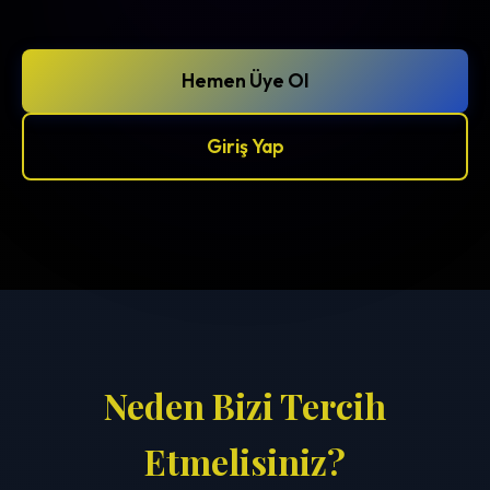
Hemen Üye Ol
Giriş Yap
Neden Bizi Tercih
Etmelisiniz?