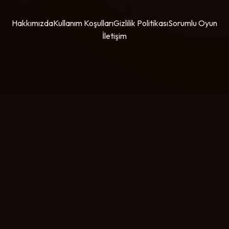
Hakkımızda
Kullanım Koşulları
Gizlilik Politikası
Sorumlu Oyun
İletişim