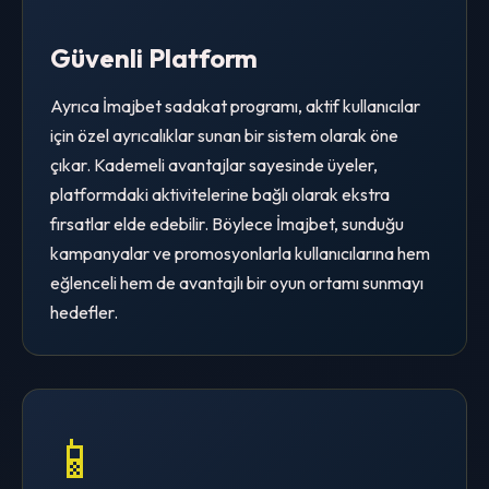
Güvenli Platform
Ayrıca İmajbet sadakat programı, aktif kullanıcılar
için özel ayrıcalıklar sunan bir sistem olarak öne
çıkar. Kademeli avantajlar sayesinde üyeler,
platformdaki aktivitelerine bağlı olarak ekstra
fırsatlar elde edebilir. Böylece İmajbet, sunduğu
kampanyalar ve promosyonlarla kullanıcılarına hem
eğlenceli hem de avantajlı bir oyun ortamı sunmayı
hedefler.
📱