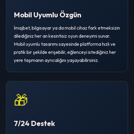
Mobil Uyumlu Özgün
İmajbet, bilgisayar ya da mobil cihaz fark etmeksizin
dilediğiniz her an kesintisiz oyun deneyimi sunar.
Mobil uyumlu tasarımı sayesinde platforma hızlı ve
pratik bir şekilde erişebilir, eğlenceyi istediğiniz her
yere taşımanın ayrıcalığını yaşayabilirsiniz.
🎁
7/24 Destek