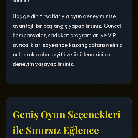
sunulur.
Hoş geldin fırsatlarıyla oyun deneyiminize
avantajlı bir başlangıç yapabilirsiniz. Güncel
kampanyalar, sadakat programları ve VIP
ayrıcalıkları sayesinde kazanç potansiyelinizi
artırarak daha keyifli ve ödüllendirici bir
deneyim yaşayabilirsiniz.
Geniş Oyun Seçenekleri
ile Sınırsız Eğlence