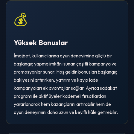
💰
Yüksek Bonuslar
İmajbet, kullanıcılarına oyun deneyimine güçlü bir
başlangıç yapma imkânı sunan çeşitli kampanya ve
promosyonlar sunar. Hoş geldin bonusları başlangıç
bakiyesini artırırken, yatırım ve kayıp iade
kampanyaları ek avantajlar sağlar. Ayrıca sadakat
programı ile aktif üyeler kademeli fırsatlardan
yararlanarak hem kazançlarını artırabilir hem de
oyun deneyimini daha uzun ve keyifli hâle getirebilir.