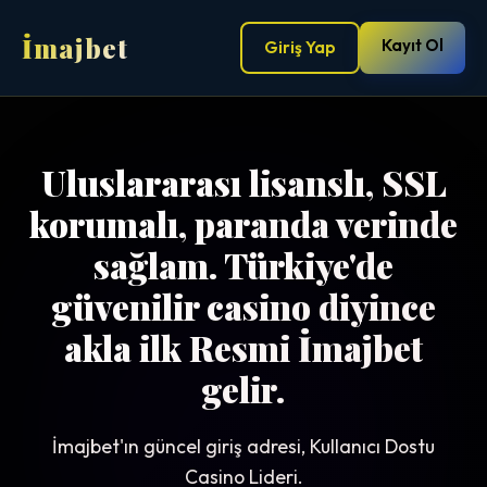
İmajbet
Kayıt Ol
Giriş Yap
Uluslararası lisanslı, SSL
korumalı, paranda verinde
sağlam. Türkiye'de
güvenilir casino diyince
akla ilk Resmi İmajbet
gelir.
İmajbet'ın güncel giriş adresi, Kullanıcı Dostu
Casino Lideri.