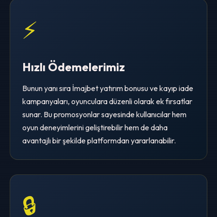
⚡
Hızlı Ödemelerimiz
Bunun yanı sıra İmajbet yatırım bonusu ve kayıp iade
kampanyaları, oyunculara düzenli olarak ek fırsatlar
sunar. Bu promosyonlar sayesinde kullanıcılar hem
oyun deneyimlerini geliştirebilir hem de daha
avantajlı bir şekilde platformdan yararlanabilir.
🔒