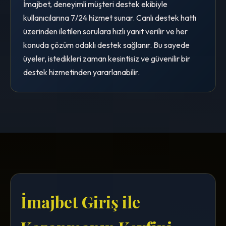
İmajbet, deneyimli müşteri destek ekibiyle
kullanıcılarına 7/24 hizmet sunar. Canlı destek hattı
üzerinden iletilen sorulara hızlı yanıt verilir ve her
konuda çözüm odaklı destek sağlanır. Bu sayede
üyeler, istedikleri zaman kesintisiz ve güvenilir bir
destek hizmetinden yararlanabilir.
İmajbet Giriş ile