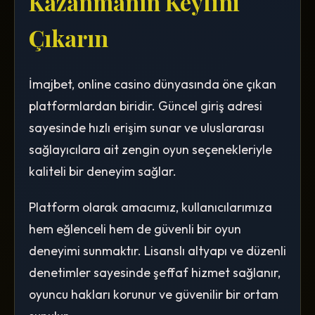
Kazanmanın Keyfini
Çıkarın
İmajbet, online casino dünyasında öne çıkan
platformlardan biridir. Güncel giriş adresi
sayesinde hızlı erişim sunar ve uluslararası
sağlayıcılara ait zengin oyun seçenekleriyle
kaliteli bir deneyim sağlar.
Platform olarak amacımız, kullanıcılarımıza
hem eğlenceli hem de güvenli bir oyun
deneyimi sunmaktır. Lisanslı altyapı ve düzenli
denetimler sayesinde şeffaf hizmet sağlanır,
oyuncu hakları korunur ve güvenilir bir ortam