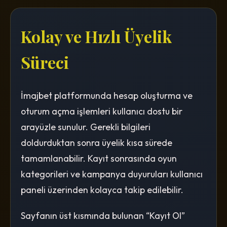
Kolay ve Hızlı Üyelik
Süreci
İmajbet platformunda hesap oluşturma ve
oturum açma işlemleri kullanıcı dostu bir
arayüzle sunulur. Gerekli bilgileri
doldurduktan sonra üyelik kısa sürede
tamamlanabilir. Kayıt sonrasında oyun
kategorileri ve kampanya duyuruları kullanıcı
paneli üzerinden kolayca takip edilebilir.
Sayfanın üst kısmında bulunan “Kayıt Ol”