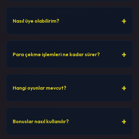
İmajbet'ın güncel giriş adresi sitemizde düzenli
olarak paylaşılır. Böylece kullanıcılar platforma
Nasıl üye olabilirim?
kesintisiz erişim sağlar; olası sorunlarda müşteri
hizmetleri hızlı ve etkili destek verir.
““““‘Kayıt Ol’ butonuna tıklayın, birkaç dakikada
ücretsiz üyeliğinizi oluşturun ve hoş geldin
Para çekme işlemleri ne kadar sürer?
fırsatlarıyla oyunlara başlayın.”
“Para çekme talepleriniz 7/24 hızlı bir şekilde
işlenir. Güçlü ödeme altyapımız kazançlarınızı
Hangi oyunlar mevcut?
sorunsuz aktarırken, yüksek tutarlar için ek
güvenlik önlemleri uygulanır.”
“Platformumuz, slot, canlı casino, blackjack, rulet,
poker, baccarat ve spor bahisleri gibi geniş oyun
Bonuslar nasıl kullanılır?
seçenekleri sunar. Sürekli güncellenen arşiv
sayesinde en popüler oyunlara kolayca erişip