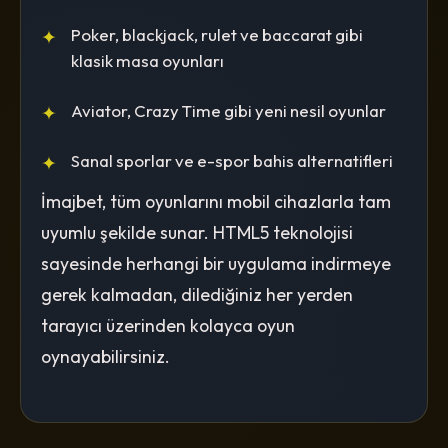
Poker, blackjack, rulet ve baccarat gibi
klasik masa oyunları
Aviator, Crazy Time gibi yeni nesil oyunlar
Sanal sporlar ve e-spor bahis alternatifleri
İmajbet, tüm oyunlarını mobil cihazlarla tam
uyumlu şekilde sunar. HTML5 teknolojisi
sayesinde herhangi bir uygulama indirmeye
gerek kalmadan, dilediğiniz her yerden
tarayıcı üzerinden kolayca oyun
oynayabilirsiniz.