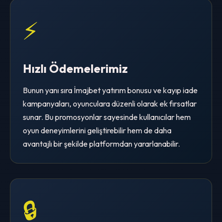
⚡
Hızlı Ödemelerimiz
Bunun yanı sıra İmajbet yatırım bonusu ve kayıp iade
kampanyaları, oyunculara düzenli olarak ek fırsatlar
sunar. Bu promosyonlar sayesinde kullanıcılar hem
oyun deneyimlerini geliştirebilir hem de daha
avantajlı bir şekilde platformdan yararlanabilir.
🔒