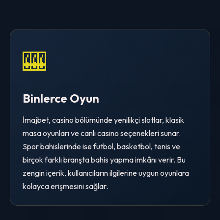
🎰
Binlerce Oyun
İmajbet, casino bölümünde yenilikçi slotlar, klasik
masa oyunları ve canlı casino seçenekleri sunar.
Spor bahislerinde ise futbol, basketbol, tenis ve
birçok farklı branşta bahis yapma imkânı verir. Bu
zengin içerik, kullanıcıların ilgilerine uygun oyunlara
kolayca erişmesini sağlar.