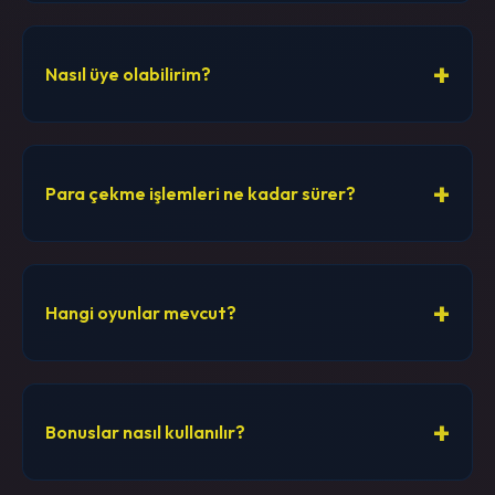
İmajbet'ın güncel giriş adresi sitemizde düzenli
olarak paylaşılır. Böylece kullanıcılar platforma
Nasıl üye olabilirim?
kesintisiz erişim sağlar; olası sorunlarda müşteri
hizmetleri hızlı ve etkili destek verir.
““““‘Kayıt Ol’ butonuna tıklayın, birkaç dakikada
ücretsiz üyeliğinizi oluşturun ve hoş geldin
Para çekme işlemleri ne kadar sürer?
fırsatlarıyla oyunlara başlayın.”
“Para çekme talepleriniz 7/24 hızlı bir şekilde
işlenir. Güçlü ödeme altyapımız kazançlarınızı
Hangi oyunlar mevcut?
sorunsuz aktarırken, yüksek tutarlar için ek
güvenlik önlemleri uygulanır.”
“Platformumuz, slot, canlı casino, blackjack, rulet,
poker, baccarat ve spor bahisleri gibi geniş oyun
Bonuslar nasıl kullanılır?
seçenekleri sunar. Sürekli güncellenen arşiv
sayesinde en popüler oyunlara kolayca erişip