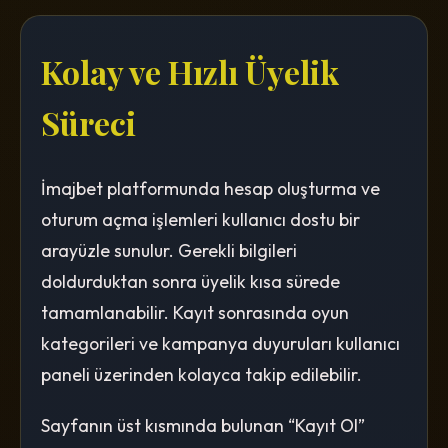
Kolay ve Hızlı Üyelik
Süreci
İmajbet platformunda hesap oluşturma ve
oturum açma işlemleri kullanıcı dostu bir
arayüzle sunulur. Gerekli bilgileri
doldurduktan sonra üyelik kısa sürede
tamamlanabilir. Kayıt sonrasında oyun
kategorileri ve kampanya duyuruları kullanıcı
paneli üzerinden kolayca takip edilebilir.
Sayfanın üst kısmında bulunan “Kayıt Ol”