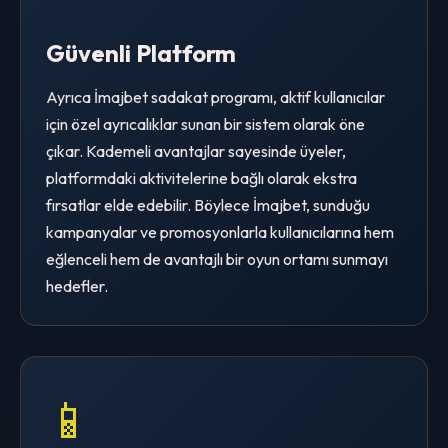
Güvenli Platform
Ayrıca İmajbet sadakat programı, aktif kullanıcılar
için özel ayrıcalıklar sunan bir sistem olarak öne
çıkar. Kademeli avantajlar sayesinde üyeler,
platformdaki aktivitelerine bağlı olarak ekstra
fırsatlar elde edebilir. Böylece İmajbet, sunduğu
kampanyalar ve promosyonlarla kullanıcılarına hem
eğlenceli hem de avantajlı bir oyun ortamı sunmayı
hedefler.
📱