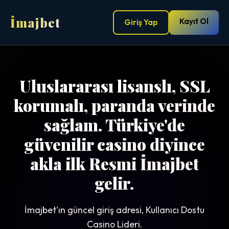
İmajbet
Kayıt Ol
Giriş Yap
Uluslararası lisanslı, SSL
korumalı, paranda verinde
sağlam. Türkiye'de
güvenilir casino diyince
akla ilk Resmi İmajbet
gelir.
İmajbet'ın güncel giriş adresi, Kullanıcı Dostu
Casino Lideri.