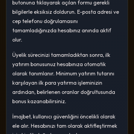
butonuna tıklayarak açılan formu gerekli
bilgilerle eksiksiz doldurun. E-posta adresi ve
cep telefonu doğrulamasını
tamamladığınızda hesabınız anında aktif
olur.
Üyelik sürecinizi tamamladıktan sonra, ilk
yatırım bonusunuz hesabınıza otomatik
olarak tanımlanır. Minimum yatırım tutarını
karşılayan ilk para yatırma işleminizin
ardından, belirlenen oranlar doğrultusunda
bonus kazanabilirsiniz.
İmajbet, kullanıcı güvenliğini öncelikli olarak
ele alır. Hesabınızı tam olarak aktifleştirmek