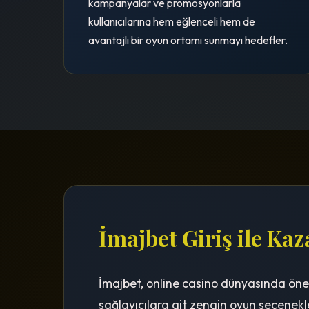
kampanyalar ve promosyonlarla
kullanıcılarına hem eğlenceli hem de
avantajlı bir oyun ortamı sunmayı hedefler.
İmajbet Giriş ile Ka
İmajbet, online casino dünyasında öne ç
sağlayıcılara ait zengin oyun seçenekle