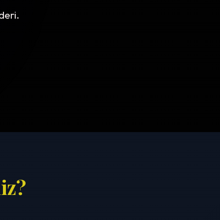
deri.
iz?