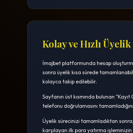
Kolay ve Hızlı Üyelik
İmajbet platformunda hesap oluşturma v
sonra üyelik kısa sürede tamamlanabili
kolayca takip edilebilir.
Sayfanın üst kısmında bulunan “Kayıt O
telefonu doğrulamasını tamamladığınız
Üyelik sürecinizi tamamladıktan sonra,
karşılayan ilk para yatırma işleminizi