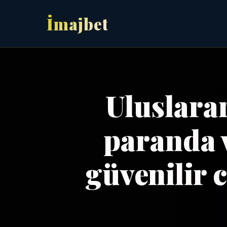
İmajbet
Uluslarar
paranda 
güvenilir 