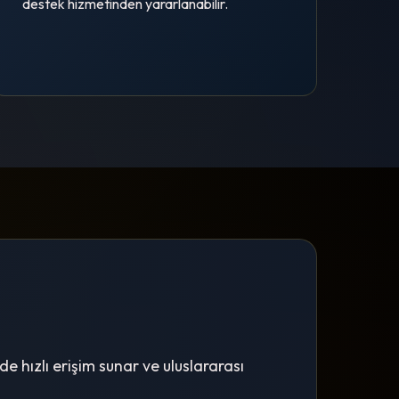
destek hizmetinden yararlanabilir.
e hızlı erişim sunar ve uluslararası