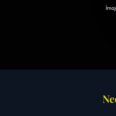
İmaj
Ne