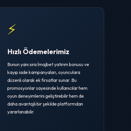
⚡
Hızlı Ödemelerimiz
Bunun yanı sıra İmajbet yatırım bonusu ve
kayıp iade kampanyaları, oyunculara
düzenli olarak ek fırsatlar sunar. Bu
promosyonlar sayesinde kullanıcılar hem
oyun deneyimlerini geliştirebilir hem de
daha avantajlı bir şekilde platformdan
yararlanabilir.