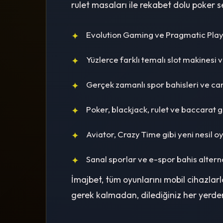
rulet masaları ile rekabet dolu poker 
Evolution Gaming ve Pragmatic Play g
Yüzlerce farklı temalı slot makinesi 
Gerçek zamanlı spor bahisleri ve can
Poker, blackjack, rulet ve baccarat g
Aviator, Crazy Time gibi yeni nesil o
Sanal sporlar ve e-spor bahis alterna
İmajbet, tüm oyunlarını mobil cihazla
gerek kalmadan, dilediğiniz her yerden