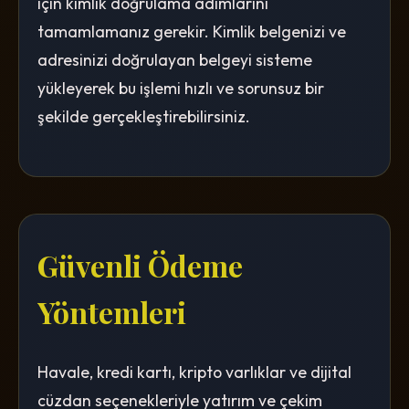
için kimlik doğrulama adımlarını
tamamlamanız gerekir. Kimlik belgenizi ve
adresinizi doğrulayan belgeyi sisteme
yükleyerek bu işlemi hızlı ve sorunsuz bir
şekilde gerçekleştirebilirsiniz.
Güvenli Ödeme
Yöntemleri
Havale, kredi kartı, kripto varlıklar ve dijital
cüzdan seçenekleriyle yatırım ve çekim