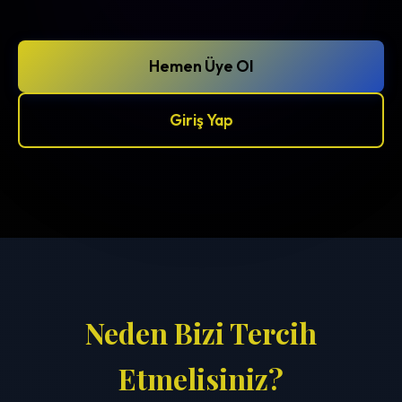
Hemen Üye Ol
Giriş Yap
Neden Bizi Tercih
Etmelisiniz?