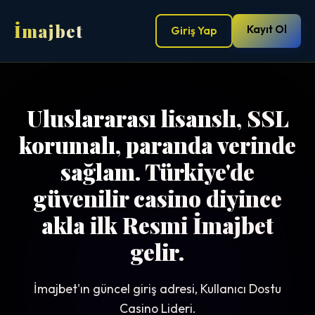
İmajbet
Kayıt Ol
Giriş Yap
Uluslararası lisanslı, SSL
korumalı, paranda verinde
sağlam. Türkiye'de
güvenilir casino diyince
akla ilk Resmi İmajbet
gelir.
İmajbet'ın güncel giriş adresi, Kullanıcı Dostu
Casino Lideri.