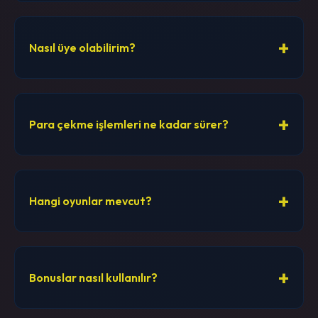
İmajbet'ın güncel giriş adresi sitemizde düzenli
olarak paylaşılır. Böylece kullanıcılar platforma
Nasıl üye olabilirim?
kesintisiz erişim sağlar; olası sorunlarda müşteri
hizmetleri hızlı ve etkili destek verir.
““““‘Kayıt Ol’ butonuna tıklayın, birkaç dakikada
ücretsiz üyeliğinizi oluşturun ve hoş geldin
Para çekme işlemleri ne kadar sürer?
fırsatlarıyla oyunlara başlayın.”
“Para çekme talepleriniz 7/24 hızlı bir şekilde
işlenir. Güçlü ödeme altyapımız kazançlarınızı
Hangi oyunlar mevcut?
sorunsuz aktarırken, yüksek tutarlar için ek
güvenlik önlemleri uygulanır.”
“Platformumuz, slot, canlı casino, blackjack, rulet,
poker, baccarat ve spor bahisleri gibi geniş oyun
Bonuslar nasıl kullanılır?
seçenekleri sunar. Sürekli güncellenen arşiv
sayesinde en popüler oyunlara kolayca erişip