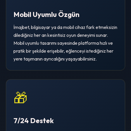
Mobil Uyumlu Özgün
İmajbet, bilgisayar ya da mobil cihaz fark etmeksizin
dilediğiniz her an kesintisiz oyun deneyimi sunar.
Mobil uyumlu tasarımı sayesinde platforma hızlı ve
pratik bir şekilde erişebilir, eğlenceyi istediğiniz her
yere taşımanın ayrıcalığını yaşayabilirsiniz.
🎁
7/24 Destek