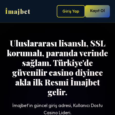
İmajbet
Kayıt Ol
Giriş Yap
Uluslararası lisanslı, SSL
korumalı, paranda verinde
sağlam. Türkiye'de
güvenilir casino diyince
akla ilk Resmi İmajbet
gelir.
İmajbet'ın güncel giriş adresi, Kullanıcı Dostu
Casino Lideri.