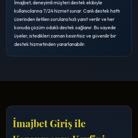
İmajbet, deneyimli müşteri destek ekibiyle
kullanıcılarına 7/24 hizmet sunar. Canlı destek hattı
üzerinden iletilen sorulara hızlı yanıt verilir ve her
konuda çözüm odaklı destek sağlanır. Bu sayede
üyeler, istedikleri zaman kesintisiz ve güvenilir bir
destek hizmetinden yararlanabilir.
İmajbet Giriş ile