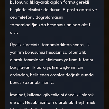
butonuna tıklayarak açılan formu gerekli
bilgilerle eksiksiz doldurun. E-posta adresi ve
cep telefonu doğrulamasını
tamamladığınızda hesabınız anında aktif
olur.
Üyelik sürecinizi tamamladıktan sonra, ilk
yatırım bonusunuz hesabınıza otomatik
olarak tanımlanır. Minimum yatırım tutarını
karşılayan ilk para yatırma işleminizin
ardından, belirlenen oranlar doğrultusunda
bonus kazanabilirsiniz.
İmajbet, kullanıcı güvenliğini öncelikli olarak
ele alır. Hesabınızı tam olarak aktifleştirmek