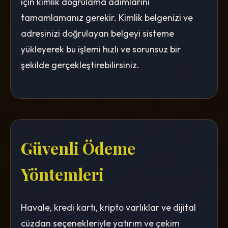
için kimlik doğrulama adımlarını
tamamlamanız gerekir. Kimlik belgenizi ve
adresinizi doğrulayan belgeyi sisteme
yükleyerek bu işlemi hızlı ve sorunsuz bir
şekilde gerçekleştirebilirsiniz.
Güvenli Ödeme
Yöntemleri
Havale, kredi kartı, kripto varlıklar ve dijital
cüzdan seçenekleriyle yatırım ve çekim