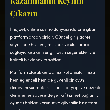
Kazanmanın Keyfini
Çıkarın
İmajbet, online casino dünyasında öne çıkan
platformlardan biridir. Güncel giriş adresi
sayesinde hızlı erişim sunar ve uluslararası
sağlayıcılara ait zengin oyun seçenekleriyle
kaliteli bir deneyim sağlar.
Platform olarak amacımız, kullanıcılarımıza
hem eğlenceli hem de güvenli bir oyun
deneyimi sunmaktır. Lisanslı altyapı ve düzenli
denetimler sayesinde şeffaf hizmet sağlanır,
oyuncu hakları korunur ve güvenilir bir ortam