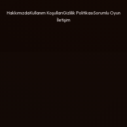
Hakkımızda
Kullanım Koşulları
Gizlilik Politikası
Sorumlu Oyun
İletişim