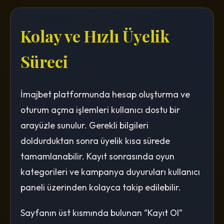
Kolay ve Hızlı Üyelik
Süreci
İmajbet platformunda hesap oluşturma ve
oturum açma işlemleri kullanıcı dostu bir
arayüzle sunulur. Gerekli bilgileri
doldurduktan sonra üyelik kısa sürede
tamamlanabilir. Kayıt sonrasında oyun
kategorileri ve kampanya duyuruları kullanıcı
paneli üzerinden kolayca takip edilebilir.
Sayfanın üst kısmında bulunan “Kayıt Ol”