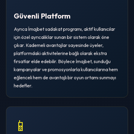
Güvenli Platform
Ayrıca İmajbet sadakat programı, aktif kullanıcılar
için özel ayrıcalıklar sunan bir sistem olarak öne
çıkar. Kademeli avantajlar sayesinde üyeler,
platformdaki aktivitelerine bağlı olarak ekstra
fırsatlar elde edebilir. Böylece İmajbet, sunduğu
kampanyalar ve promosyonlarla kullanıcılarına hem
eğlenceli hem de avantajlı bir oyun ortamı sunmayı
hedefler.
📱