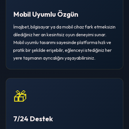
Mobil Uyumlu Özgün
İmajbet, bilgisayar ya da mobil cihaz fark etmeksizin
dilediğiniz her an kesintisiz oyun deneyimi sunar.
Mobil uyumlu tasarımı sayesinde platforma hızlı ve
pratik bir şekilde erişebilir, eğlenceyi istediğiniz her
yere taşımanın ayrıcalığını yaşayabilirsiniz.
🎁
7/24 Destek