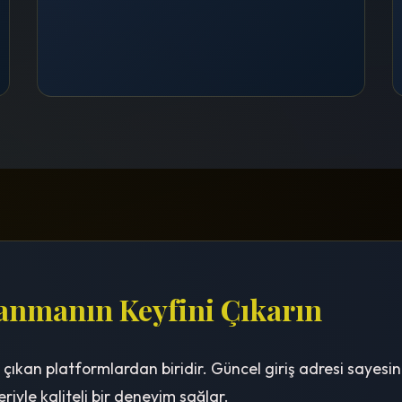
zanmanın Keyfini Çıkarın
ıkan platformlardan biridir. Güncel giriş adresi sayesind
riyle kaliteli bir deneyim sağlar.