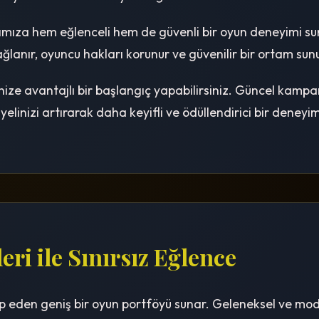
ımıza hem eğlenceli hem de güvenli bir oyun deneyimi sunm
lanır, oyuncu hakları korunur ve güvenilir bir ortam sunu
nize avantajlı bir başlangıç yapabilirsiniz. Güncel kamp
elinizi artırarak daha keyifli ve ödüllendirici bir deneyim
ri ile Sınırsız Eğlence
ap eden geniş bir oyun portföyü sunar. Geleneksel ve moder