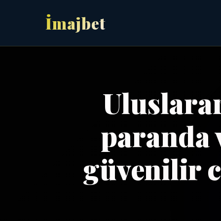
İmajbet
Uluslarar
paranda 
güvenilir 