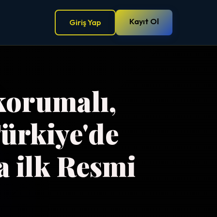
Kayıt Ol
Giriş Yap
 korumalı,
ürkiye'de
a ilk Resmi