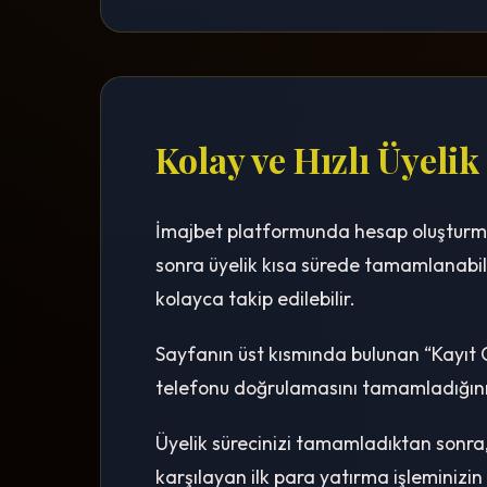
Kolay ve Hızlı Üyelik
İmajbet platformunda hesap oluşturma v
sonra üyelik kısa sürede tamamlanabili
kolayca takip edilebilir.
Sayfanın üst kısmında bulunan “Kayıt O
telefonu doğrulamasını tamamladığınız
Üyelik sürecinizi tamamladıktan sonra,
karşılayan ilk para yatırma işleminizi