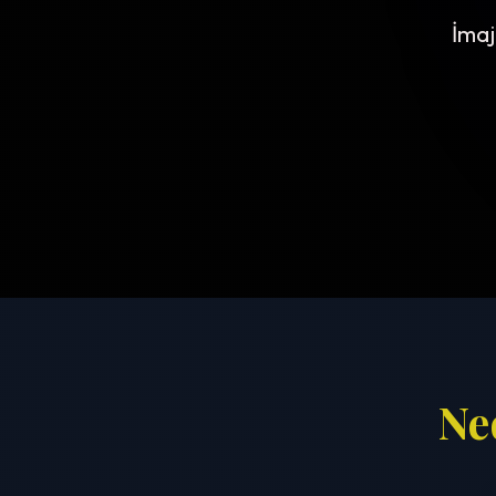
İmaj
Ne