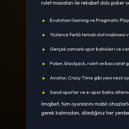
rulet masaları ile rekabet dolu poker 
Evolution Gaming ve Pragmatic Play g
Yüzlerce farklı temalı slot makinesi 
Gerçek zamanlı spor bahisleri ve can
Poker, blackjack, rulet ve baccarat g
Aviator, Crazy Time gibi yeni nesil o
Sanal sporlar ve e-spor bahis alterna
İmajbet, tüm oyunlarını mobil cihazla
gerek kalmadan, dilediğiniz her yerden