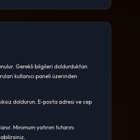
ulur. Gerekli bilgileri doldurduktan
ları kullanıcı paneli üzerinden
siksiz doldurun. E-posta adresi ve cep
anır. Minimum yatırım tutarını
bilirsiniz.