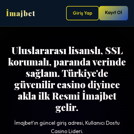
İmajbet
Kayıt Ol
Giriş Yap
Uluslararası lisanslı, SSL
korumalı, paranda verinde
sağlam. Türkiye'de
güvenilir casino diyince
akla ilk Resmi İmajbet
gelir.
İmajbet'ın güncel giriş adresi, Kullanıcı Dostu
Casino Lideri.