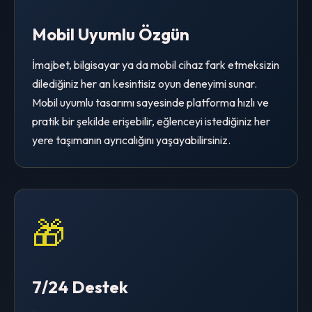
Mobil Uyumlu Özgün
İmajbet, bilgisayar ya da mobil cihaz fark etmeksizin
dilediğiniz her an kesintisiz oyun deneyimi sunar.
Mobil uyumlu tasarımı sayesinde platforma hızlı ve
pratik bir şekilde erişebilir, eğlenceyi istediğiniz her
yere taşımanın ayrıcalığını yaşayabilirsiniz.
🎁
7/24 Destek