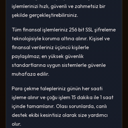
işlemlerinizi hızlı, güvenli ve zahmetsiz bir
şekilde gerçekleştirebilirsiniz.
Tüm finansal işlemleriniz 256 bit SSL şifreleme
teknolojisiyle koruma altına alınır. Kişisel ve
finansal verileriniz üçüncü kişilerle
paylaşılmaz; en yüksek güvenlik
standartlarına uygun sistemlerle güvenle
muhafaza edilir.
Para çekme talepleriniz günün her saati
işleme alınır ve çoğu işlem 15 dakika ile 1 saat
içinde tamamlanır. Olası sorunlarda, canlı
destek ekibi kesintisiz olarak size yardımcı
olur.