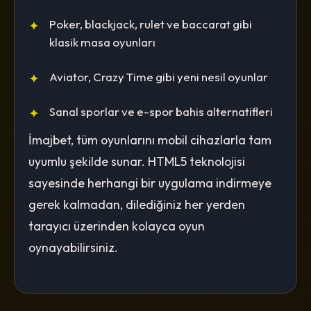
Poker, blackjack, rulet ve baccarat gibi
klasik masa oyunları
Aviator, Crazy Time gibi yeni nesil oyunlar
Sanal sporlar ve e-spor bahis alternatifleri
İmajbet, tüm oyunlarını mobil cihazlarla tam
uyumlu şekilde sunar. HTML5 teknolojisi
sayesinde herhangi bir uygulama indirmeye
gerek kalmadan, dilediğiniz her yerden
tarayıcı üzerinden kolayca oyun
oynayabilirsiniz.