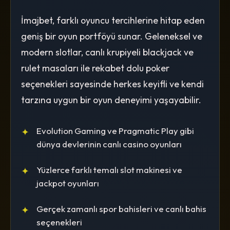
İmajbet, farklı oyuncu tercihlerine hitap eden
geniş bir oyun portföyü sunar. Geleneksel ve
modern slotlar, canlı krupiyeli blackjack ve
rulet masaları ile rekabet dolu poker
seçenekleri sayesinde herkes keyifli ve kendi
tarzına uygun bir oyun deneyimi yaşayabilir.
Evolution Gaming ve Pragmatic Play gibi
dünya devlerinin canlı casino oyunları
Yüzlerce farklı temalı slot makinesi ve
jackpot oyunları
Gerçek zamanlı spor bahisleri ve canlı bahis
seçenekleri