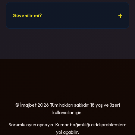
“Hoş geldin! Yatırım ve kayıp bonusları hesabınıza
kesintisiz eğlencenin tadını çıkarabilirsiniz.”
otomatik eklenir; çevrim şartları tamamlandığında
Güvenilir mi?
kazançlarınızı çekebilir ve tüm kampanya
detaylarını bonuslar sayfasında inceleyebilirsiniz.”
“Lisanslı ve düzenli denetlenen platformumuz, SSL
ile korunan işlemleri ve şeffaf hizmet anlayışıyla
güvenli ve adil bir oyun deneyimi sağlar.”
© İmajbet 2026 Tüm hakları saklıdır. 18 yaş ve üzeri
kullanıcılar için.
Sorumlu oyun oynayın. Kumar bağımlılığı ciddi problemlere
yol açabilir.