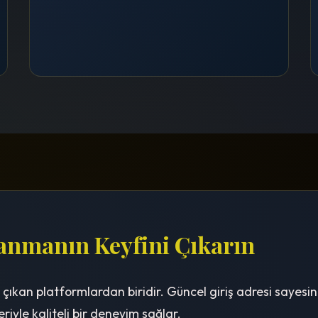
zanmanın Keyfini Çıkarın
ıkan platformlardan biridir. Güncel giriş adresi sayesind
riyle kaliteli bir deneyim sağlar.