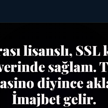
ası lisanslı, SSL
verinde sağlam. T
casino diyince akl
İmajbet gelir.