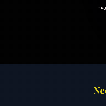
İmaj
Ne