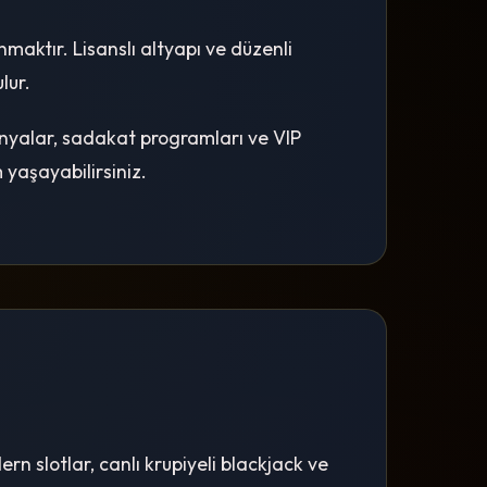
aktır. Lisanslı altyapı ve düzenli
lur.
anyalar, sadakat programları ve VIP
 yaşayabilirsiniz.
n slotlar, canlı krupiyeli blackjack ve