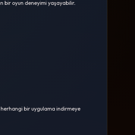
n bir oyun deneyimi yaşayabilir.
e herhangi bir uygulama indirmeye