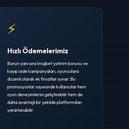
⚡
Hızlı Ödemelerimiz
Bunun yanı sıra İmajbet yatırım bonusu ve
kayıp iade kampanyaları, oyunculara
düzenli olarak ek fırsatlar sunar. Bu
promosyonlar sayesinde kullanıcılar hem
oyun deneyimlerini geliştirebilir hem de
daha avantajlı bir şekilde platformdan
yararlanabilir.