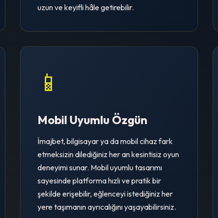
uzun ve keyifli hâle getirebilir.
📱
Mobil Uyumlu Özgün
İmajbet, bilgisayar ya da mobil cihaz fark
etmeksizin dilediğiniz her an kesintisiz oyun
deneyimi sunar. Mobil uyumlu tasarımı
sayesinde platforma hızlı ve pratik bir
şekilde erişebilir, eğlenceyi istediğiniz her
yere taşımanın ayrıcalığını yaşayabilirsiniz.