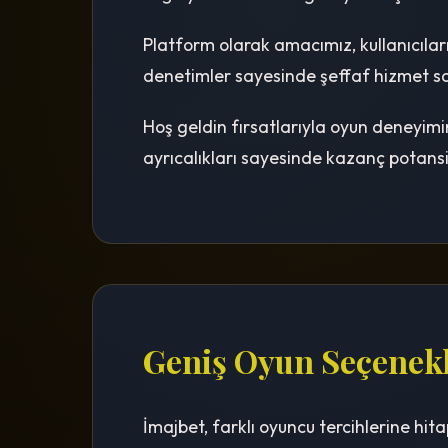
Platform olarak amacımız, kullanıcılar
denetimler sayesinde şeffaf hizmet sağ
Hoş geldin fırsatlarıyla oyun deneyimi
ayrıcalıkları sayesinde kazanç potansiy
Geniş Oyun Seçenekle
İmajbet, farklı oyuncu tercihlerine hit