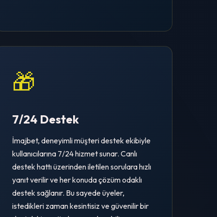
🎁
7/24 Destek
İmajbet, deneyimli müşteri destek ekibiyle
kullanıcılarına 7/24 hizmet sunar. Canlı
destek hattı üzerinden iletilen sorulara hızlı
yanıt verilir ve her konuda çözüm odaklı
destek sağlanır. Bu sayede üyeler,
istedikleri zaman kesintisiz ve güvenilir bir