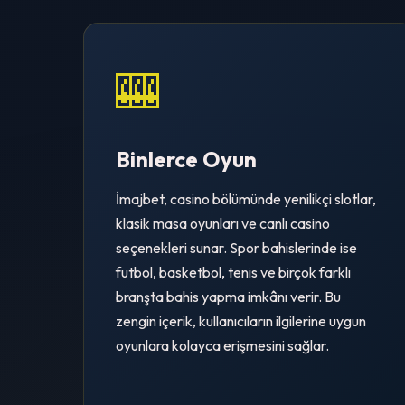
🎰
Binlerce Oyun
İmajbet, casino bölümünde yenilikçi slotlar,
klasik masa oyunları ve canlı casino
seçenekleri sunar. Spor bahislerinde ise
futbol, basketbol, tenis ve birçok farklı
branşta bahis yapma imkânı verir. Bu
zengin içerik, kullanıcıların ilgilerine uygun
oyunlara kolayca erişmesini sağlar.