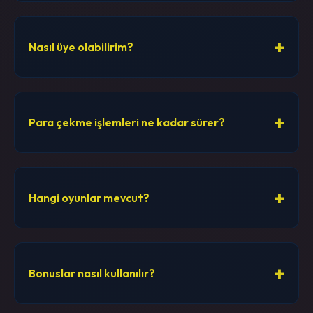
İmajbet'ın güncel giriş adresi sitemizde düzenli
olarak paylaşılır. Böylece kullanıcılar platforma
Nasıl üye olabilirim?
kesintisiz erişim sağlar; olası sorunlarda müşteri
hizmetleri hızlı ve etkili destek verir.
““““‘Kayıt Ol’ butonuna tıklayın, birkaç dakikada
ücretsiz üyeliğinizi oluşturun ve hoş geldin
Para çekme işlemleri ne kadar sürer?
fırsatlarıyla oyunlara başlayın.”
“Para çekme talepleriniz 7/24 hızlı bir şekilde
işlenir. Güçlü ödeme altyapımız kazançlarınızı
Hangi oyunlar mevcut?
sorunsuz aktarırken, yüksek tutarlar için ek
güvenlik önlemleri uygulanır.”
“Platformumuz, slot, canlı casino, blackjack, rulet,
poker, baccarat ve spor bahisleri gibi geniş oyun
Bonuslar nasıl kullanılır?
seçenekleri sunar. Sürekli güncellenen arşiv
sayesinde en popüler oyunlara kolayca erişip