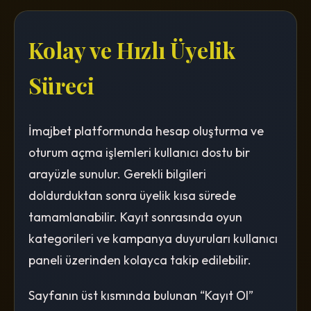
Kolay ve Hızlı Üyelik
Süreci
İmajbet platformunda hesap oluşturma ve
oturum açma işlemleri kullanıcı dostu bir
arayüzle sunulur. Gerekli bilgileri
doldurduktan sonra üyelik kısa sürede
tamamlanabilir. Kayıt sonrasında oyun
kategorileri ve kampanya duyuruları kullanıcı
paneli üzerinden kolayca takip edilebilir.
Sayfanın üst kısmında bulunan “Kayıt Ol”