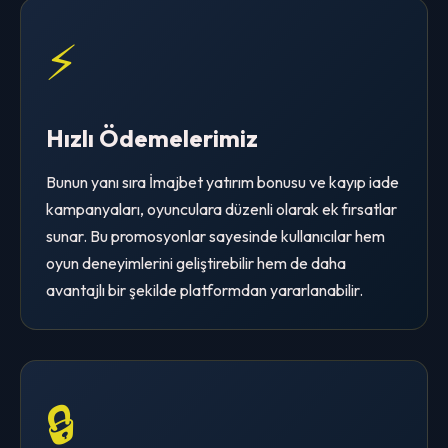
⚡
Hızlı Ödemelerimiz
Bunun yanı sıra İmajbet yatırım bonusu ve kayıp iade
kampanyaları, oyunculara düzenli olarak ek fırsatlar
sunar. Bu promosyonlar sayesinde kullanıcılar hem
oyun deneyimlerini geliştirebilir hem de daha
avantajlı bir şekilde platformdan yararlanabilir.
🔒