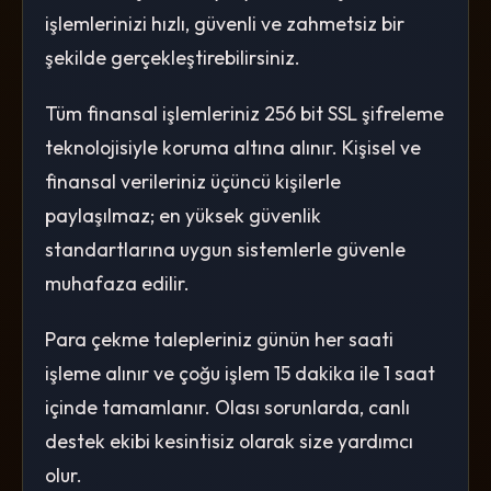
işlemlerinizi hızlı, güvenli ve zahmetsiz bir
şekilde gerçekleştirebilirsiniz.
Tüm finansal işlemleriniz 256 bit SSL şifreleme
teknolojisiyle koruma altına alınır. Kişisel ve
finansal verileriniz üçüncü kişilerle
paylaşılmaz; en yüksek güvenlik
standartlarına uygun sistemlerle güvenle
muhafaza edilir.
Para çekme talepleriniz günün her saati
işleme alınır ve çoğu işlem 15 dakika ile 1 saat
içinde tamamlanır. Olası sorunlarda, canlı
destek ekibi kesintisiz olarak size yardımcı
olur.