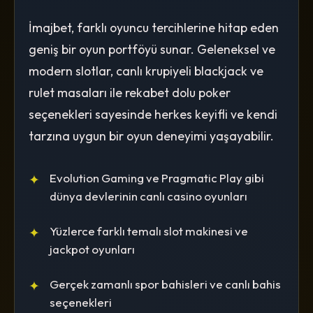
İmajbet, farklı oyuncu tercihlerine hitap eden
geniş bir oyun portföyü sunar. Geleneksel ve
modern slotlar, canlı krupiyeli blackjack ve
rulet masaları ile rekabet dolu poker
seçenekleri sayesinde herkes keyifli ve kendi
tarzına uygun bir oyun deneyimi yaşayabilir.
Evolution Gaming ve Pragmatic Play gibi
dünya devlerinin canlı casino oyunları
Yüzlerce farklı temalı slot makinesi ve
jackpot oyunları
Gerçek zamanlı spor bahisleri ve canlı bahis
seçenekleri