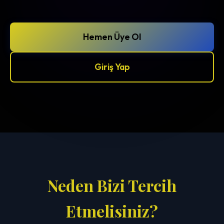
Hemen Üye Ol
Giriş Yap
Neden Bizi Tercih
Etmelisiniz?