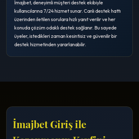
İmajbet, deneyimli müşteri destek ekibiyle
kullanıcılarına 7/24 hizmet sunar. Canlı destek hattı
üzerinden iletilen sorulara hızlı yanıt verilir ve her
konuda çözüm odaklı destek sağlanır. Bu sayede
üyeler, istedikleri zaman kesintisiz ve güvenilir bir
destek hizmetinden yararlanabilir.
İmajbet Giriş ile