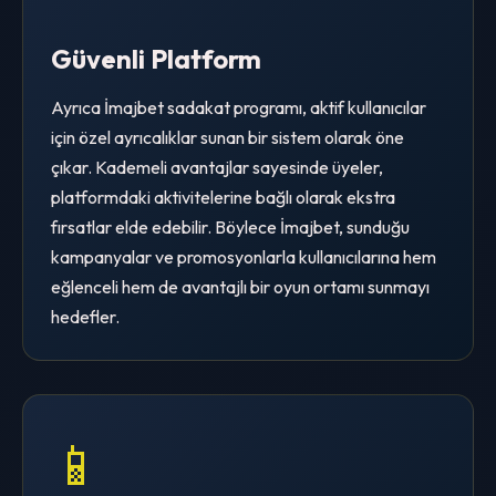
Güvenli Platform
Ayrıca İmajbet sadakat programı, aktif kullanıcılar
için özel ayrıcalıklar sunan bir sistem olarak öne
çıkar. Kademeli avantajlar sayesinde üyeler,
platformdaki aktivitelerine bağlı olarak ekstra
fırsatlar elde edebilir. Böylece İmajbet, sunduğu
kampanyalar ve promosyonlarla kullanıcılarına hem
eğlenceli hem de avantajlı bir oyun ortamı sunmayı
hedefler.
📱