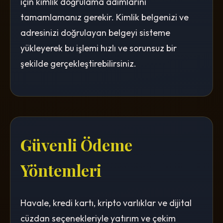
için kimlik doğrulama adımlarını
tamamlamanız gerekir. Kimlik belgenizi ve
adresinizi doğrulayan belgeyi sisteme
yükleyerek bu işlemi hızlı ve sorunsuz bir
şekilde gerçekleştirebilirsiniz.
Güvenli Ödeme
Yöntemleri
Havale, kredi kartı, kripto varlıklar ve dijital
cüzdan seçenekleriyle yatırım ve çekim