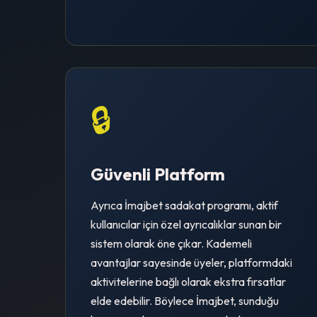
🔒
Güvenli Platform
Ayrıca İmajbet sadakat programı, aktif
kullanıcılar için özel ayrıcalıklar sunan bir
sistem olarak öne çıkar. Kademeli
avantajlar sayesinde üyeler, platformdaki
aktivitelerine bağlı olarak ekstra fırsatlar
elde edebilir. Böylece İmajbet, sunduğu