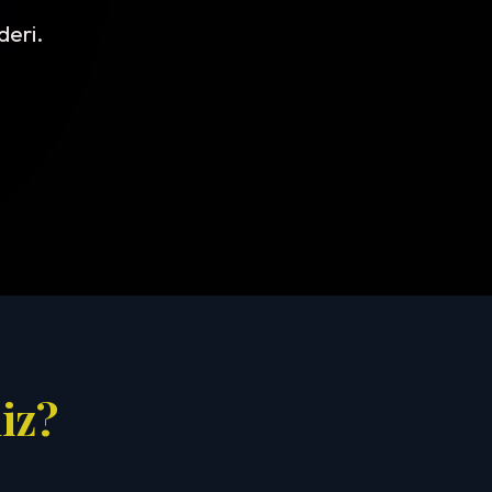
deri.
iz?