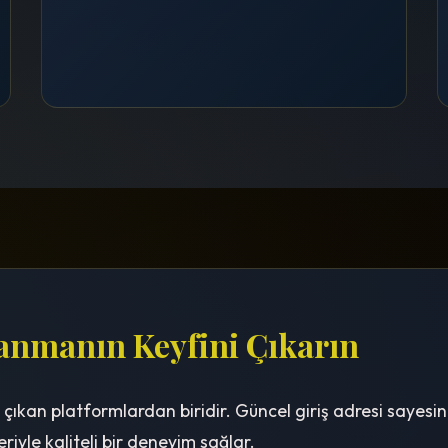
zanmanın Keyfini Çıkarın
ıkan platformlardan biridir. Güncel giriş adresi sayesind
riyle kaliteli bir deneyim sağlar.