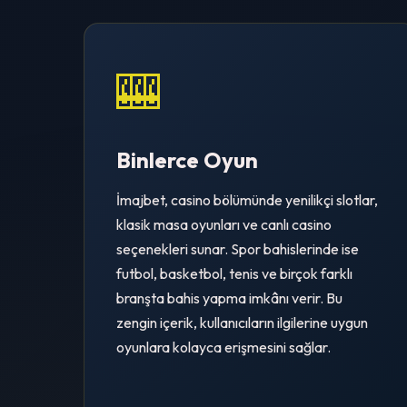
🎰
Binlerce Oyun
İmajbet, casino bölümünde yenilikçi slotlar,
klasik masa oyunları ve canlı casino
seçenekleri sunar. Spor bahislerinde ise
futbol, basketbol, tenis ve birçok farklı
branşta bahis yapma imkânı verir. Bu
zengin içerik, kullanıcıların ilgilerine uygun
oyunlara kolayca erişmesini sağlar.