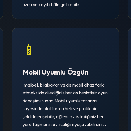
uzun ve keyifli hâle getirebilir.
📱
Mobil Uyumlu Özgün
İmajbet, bilgisayar ya da mobil cihaz fark
etmeksizin dilediğiniz her an kesintisiz oyun
deneyimi sunar. Mobil uyumlu tasarımı
sayesinde platforma hızlı ve pratik bir
şekilde erişebilir, eğlenceyi istediğiniz her
yere taşımanın ayrıcalığını yaşayabilirsiniz.