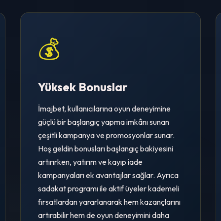
💰
Yüksek Bonuslar
İmajbet, kullanıcılarına oyun deneyimine
güçlü bir başlangıç yapma imkânı sunan
çeşitli kampanya ve promosyonlar sunar.
Hoş geldin bonusları başlangıç bakiyesini
artırırken, yatırım ve kayıp iade
kampanyaları ek avantajlar sağlar. Ayrıca
sadakat programı ile aktif üyeler kademeli
fırsatlardan yararlanarak hem kazançlarını
artırabilir hem de oyun deneyimini daha