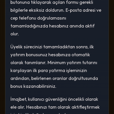
butonuna tıklayarak açılan formu gerekli
bilgilerle eksiksiz doldurun. E-posta adresi ve
cep telefonu doğrulamasını
tamamladığınızda hesabınız anında aktif
olur.
Üyelik sürecinizi tamamladıktan sonra, ilk
yatırım bonusunuz hesabınıza otomatik
olarak tanımlanır. Minimum yatırım tutarını
karşılayan ilk para yatırma işleminizin
ardından, belirlenen oranlar doğrultusunda
bonus kazanabilirsiniz.
İmajbet, kullanıcı güvenliğini öncelikli olarak
ele alır. Hesabınızı tam olarak aktifleştirmek