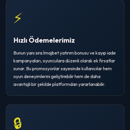
⚡
Hızlı Ödemelerimiz
Bunun yanı sıra İmajbet yatırım bonusu ve kayıp iade
kampanyaları, oyunculara düzenli olarak ek fırsatlar
sunar. Bu promosyonlar sayesinde kullanıcılar hem
oyun deneyimlerini geliştirebilir hem de daha
avantajlı bir şekilde platformdan yararlanabilir.
🔒