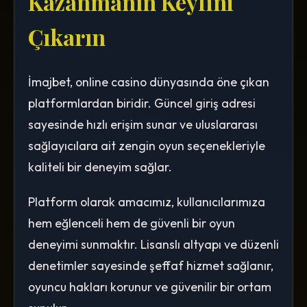
Kazanmanın Keyfini
Çıkarın
İmajbet, online casino dünyasında öne çıkan
platformlardan biridir. Güncel giriş adresi
sayesinde hızlı erişim sunar ve uluslararası
sağlayıcılara ait zengin oyun seçenekleriyle
kaliteli bir deneyim sağlar.
Platform olarak amacımız, kullanıcılarımıza
hem eğlenceli hem de güvenli bir oyun
deneyimi sunmaktır. Lisanslı altyapı ve düzenli
denetimler sayesinde şeffaf hizmet sağlanır,
oyuncu hakları korunur ve güvenilir bir ortam