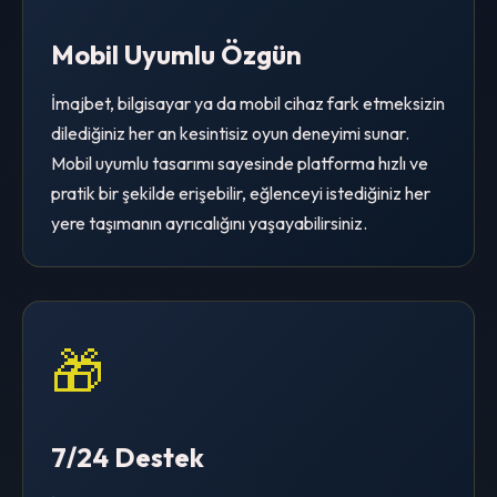
Mobil Uyumlu Özgün
İmajbet, bilgisayar ya da mobil cihaz fark etmeksizin
dilediğiniz her an kesintisiz oyun deneyimi sunar.
Mobil uyumlu tasarımı sayesinde platforma hızlı ve
pratik bir şekilde erişebilir, eğlenceyi istediğiniz her
yere taşımanın ayrıcalığını yaşayabilirsiniz.
🎁
7/24 Destek