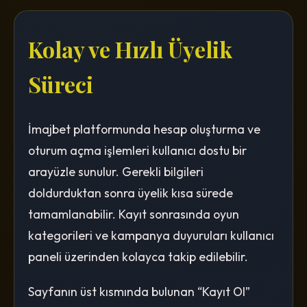
Kolay ve Hızlı Üyelik
Süreci
İmajbet platformunda hesap oluşturma ve
oturum açma işlemleri kullanıcı dostu bir
arayüzle sunulur. Gerekli bilgileri
doldurduktan sonra üyelik kısa sürede
tamamlanabilir. Kayıt sonrasında oyun
kategorileri ve kampanya duyuruları kullanıcı
paneli üzerinden kolayca takip edilebilir.
Sayfanın üst kısmında bulunan “Kayıt Ol”