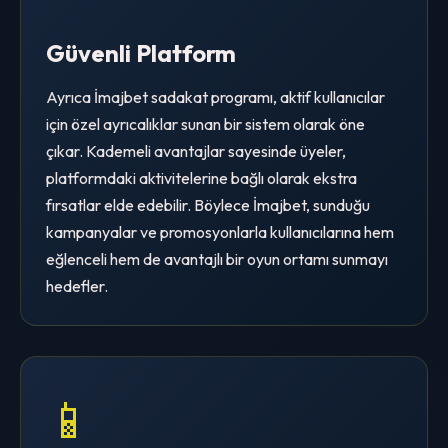
Güvenli Platform
Ayrıca İmajbet sadakat programı, aktif kullanıcılar
için özel ayrıcalıklar sunan bir sistem olarak öne
çıkar. Kademeli avantajlar sayesinde üyeler,
platformdaki aktivitelerine bağlı olarak ekstra
fırsatlar elde edebilir. Böylece İmajbet, sunduğu
kampanyalar ve promosyonlarla kullanıcılarına hem
eğlenceli hem de avantajlı bir oyun ortamı sunmayı
hedefler.
📱