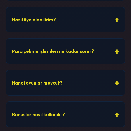
İmajbet'ın güncel giriş adresi sitemizde düzenli
olarak paylaşılır. Böylece kullanıcılar platforma
Nasıl üye olabilirim?
kesintisiz erişim sağlar; olası sorunlarda müşteri
hizmetleri hızlı ve etkili destek verir.
““““‘Kayıt Ol’ butonuna tıklayın, birkaç dakikada
ücretsiz üyeliğinizi oluşturun ve hoş geldin
Para çekme işlemleri ne kadar sürer?
fırsatlarıyla oyunlara başlayın.”
“Para çekme talepleriniz 7/24 hızlı bir şekilde
işlenir. Güçlü ödeme altyapımız kazançlarınızı
Hangi oyunlar mevcut?
sorunsuz aktarırken, yüksek tutarlar için ek
güvenlik önlemleri uygulanır.”
“Platformumuz, slot, canlı casino, blackjack, rulet,
poker, baccarat ve spor bahisleri gibi geniş oyun
Bonuslar nasıl kullanılır?
seçenekleri sunar. Sürekli güncellenen arşiv
sayesinde en popüler oyunlara kolayca erişip