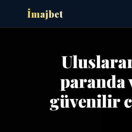
İmajbet
Uluslarar
paranda 
güvenilir 