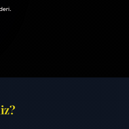
deri.
iz?