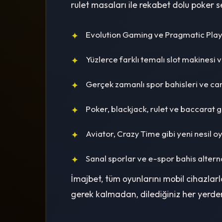
rulet masaları ile rekabet dolu poker 
Evolution Gaming ve Pragmatic Play g
Yüzlerce farklı temalı slot makinesi 
Gerçek zamanlı spor bahisleri ve can
Poker, blackjack, rulet ve baccarat g
Aviator, Crazy Time gibi yeni nesil o
Sanal sporlar ve e-spor bahis alterna
İmajbet, tüm oyunlarını mobil cihazla
gerek kalmadan, dilediğiniz her yerden