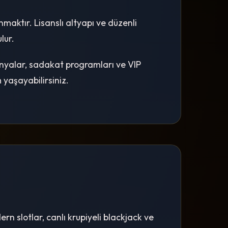
aktır. Lisanslı altyapı ve düzenli
lur.
anyalar, sadakat programları ve VIP
 yaşayabilirsiniz.
n slotlar, canlı krupiyeli blackjack ve