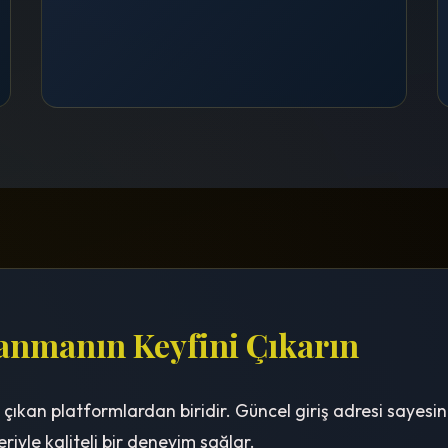
zanmanın Keyfini Çıkarın
ıkan platformlardan biridir. Güncel giriş adresi sayesind
riyle kaliteli bir deneyim sağlar.