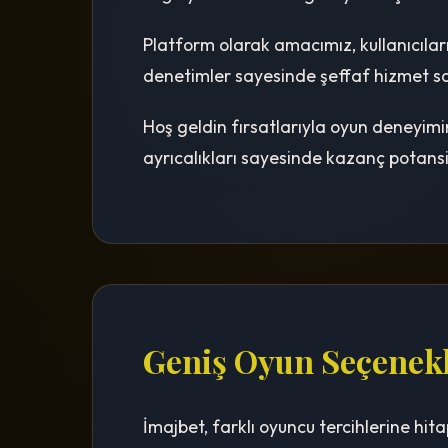
Platform olarak amacımız, kullanıcılar
denetimler sayesinde şeffaf hizmet sağ
Hoş geldin fırsatlarıyla oyun deneyimi
ayrıcalıkları sayesinde kazanç potansiy
Geniş Oyun Seçenekle
İmajbet, farklı oyuncu tercihlerine hit