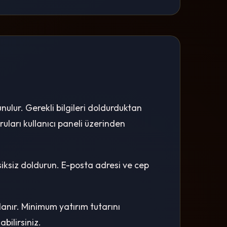
ulur. Gerekli bilgileri doldurduktan
ları kullanıcı paneli üzerinden
siksiz doldurun. E-posta adresi ve cep
anır. Minimum yatırım tutarını
bilirsiniz.