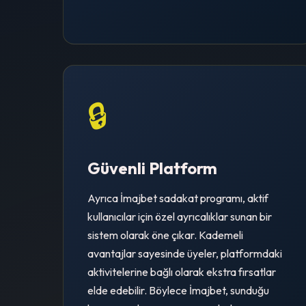
🔒
Güvenli Platform
Ayrıca İmajbet sadakat programı, aktif
kullanıcılar için özel ayrıcalıklar sunan bir
sistem olarak öne çıkar. Kademeli
avantajlar sayesinde üyeler, platformdaki
aktivitelerine bağlı olarak ekstra fırsatlar
elde edebilir. Böylece İmajbet, sunduğu