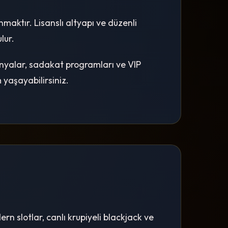
aktır. Lisanslı altyapı ve düzenli
lur.
anyalar, sadakat programları ve VIP
 yaşayabilirsiniz.
n slotlar, canlı krupiyeli blackjack ve