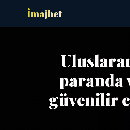
İmajbet
Uluslarar
paranda 
güvenilir 