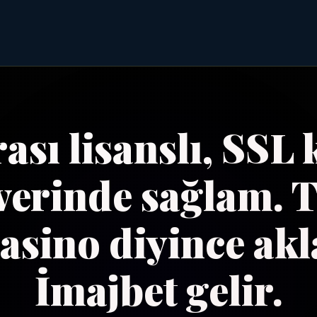
ası lisanslı, SSL
verinde sağlam. T
casino diyince akl
İmajbet gelir.