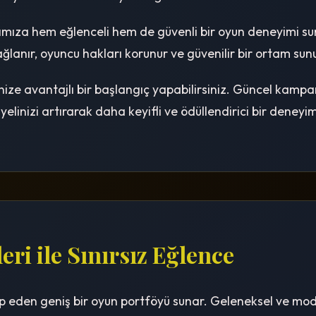
ımıza hem eğlenceli hem de güvenli bir oyun deneyimi sunm
lanır, oyuncu hakları korunur ve güvenilir bir ortam sunu
nize avantajlı bir başlangıç yapabilirsiniz. Güncel kamp
elinizi artırarak daha keyifli ve ödüllendirici bir deneyim
ri ile Sınırsız Eğlence
ap eden geniş bir oyun portföyü sunar. Geleneksel ve moder