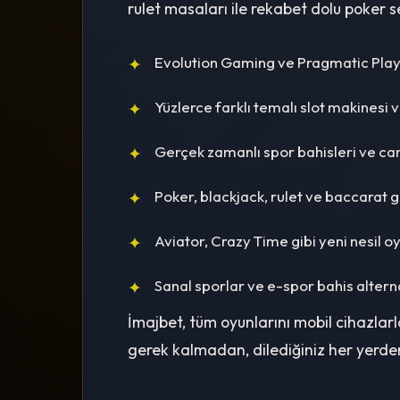
rulet masaları ile rekabet dolu poker 
Evolution Gaming ve Pragmatic Play g
Yüzlerce farklı temalı slot makinesi 
Gerçek zamanlı spor bahisleri ve can
Poker, blackjack, rulet ve baccarat g
Aviator, Crazy Time gibi yeni nesil o
Sanal sporlar ve e-spor bahis alterna
İmajbet, tüm oyunlarını mobil cihazla
gerek kalmadan, dilediğiniz her yerden