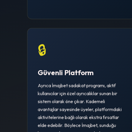
🔒
Güvenli Platform
Ayrıca İmajbet sadakat programı, aktif
kullanıcılar için özel ayrıcalıklar sunan bir
sistem olarak öne çıkar. Kademeli
avantajlar sayesinde üyeler, platformdaki
aktivitelerine bağlı olarak ekstra fırsatlar
elde edebilir. Böylece İmajbet, sunduğu