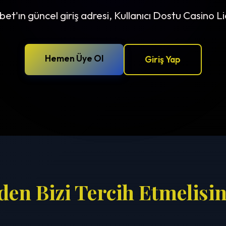
bet'ın güncel giriş adresi, Kullanıcı Dostu Casino Li
Hemen Üye Ol
Giriş Yap
den Bizi Tercih Etmelisin