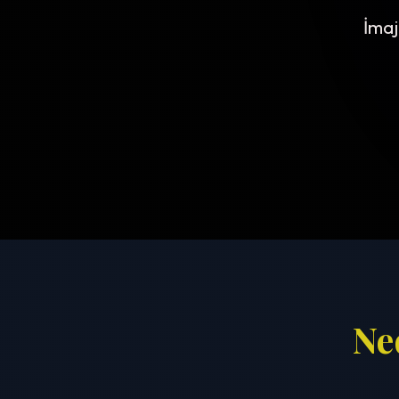
İmaj
Ne