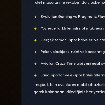
rulet masaları ile rekabet dolu poker 
Evolution Gaming ve Pragmatic Play g
Yüzlerce farklı temalı slot makinesi 
Gerçek zamanlı spor bahisleri ve can
Poker, blackjack, rulet ve baccarat g
Aviator, Crazy Time gibi yeni nesil o
Sanal sporlar ve e-spor bahis alterna
İmajbet, tüm oyunlarını mobil cihazla
gerek kalmadan, dilediğiniz her yerden