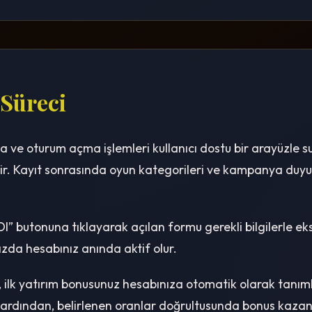
 Süreci
e oturum açma işlemleri kullanıcı dostu bir arayüzle sun
r. Kayıt sonrasında oyun kategorileri ve kampanya duyuru
l” butonuna tıklayarak açılan formu gerekli bilgilerle ek
da hesabınız anında aktif olur.
 ilk yatırım bonusunuz hesabınıza otomatik olarak tanıml
n ardından, belirlenen oranlar doğrultusunda bonus kazana