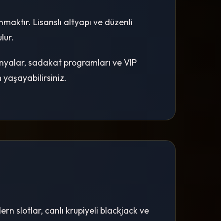
aktır. Lisanslı altyapı ve düzenli
lur.
anyalar, sadakat programları ve VIP
 yaşayabilirsiniz.
n slotlar, canlı krupiyeli blackjack ve