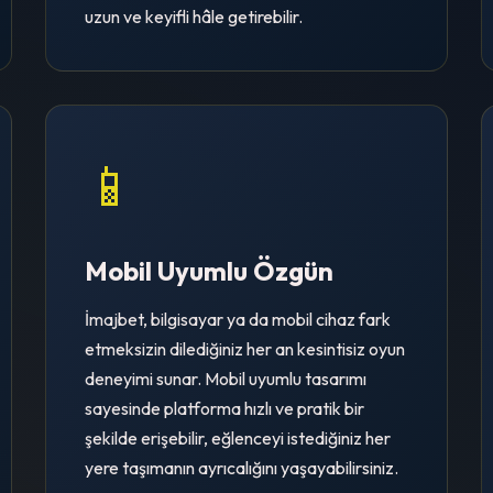
uzun ve keyifli hâle getirebilir.
📱
Mobil Uyumlu Özgün
İmajbet, bilgisayar ya da mobil cihaz fark
etmeksizin dilediğiniz her an kesintisiz oyun
deneyimi sunar. Mobil uyumlu tasarımı
sayesinde platforma hızlı ve pratik bir
şekilde erişebilir, eğlenceyi istediğiniz her
yere taşımanın ayrıcalığını yaşayabilirsiniz.