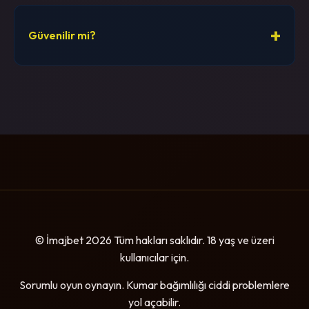
“Hoş geldin! Yatırım ve kayıp bonusları hesabınıza
kesintisiz eğlencenin tadını çıkarabilirsiniz.”
otomatik eklenir; çevrim şartları tamamlandığında
Güvenilir mi?
kazançlarınızı çekebilir ve tüm kampanya
detaylarını bonuslar sayfasında inceleyebilirsiniz.”
“Lisanslı ve düzenli denetlenen platformumuz, SSL
ile korunan işlemleri ve şeffaf hizmet anlayışıyla
güvenli ve adil bir oyun deneyimi sağlar.”
© İmajbet 2026 Tüm hakları saklıdır. 18 yaş ve üzeri
kullanıcılar için.
Sorumlu oyun oynayın. Kumar bağımlılığı ciddi problemlere
yol açabilir.