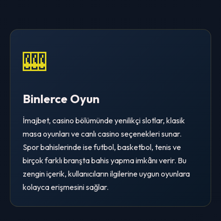
🎰
Binlerce Oyun
İmajbet, casino bölümünde yenilikçi slotlar, klasik
masa oyunları ve canlı casino seçenekleri sunar.
Spor bahislerinde ise futbol, basketbol, tenis ve
birçok farklı branşta bahis yapma imkânı verir. Bu
zengin içerik, kullanıcıların ilgilerine uygun oyunlara
kolayca erişmesini sağlar.