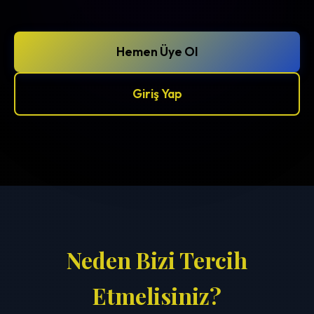
Hemen Üye Ol
Giriş Yap
Neden Bizi Tercih
Etmelisiniz?