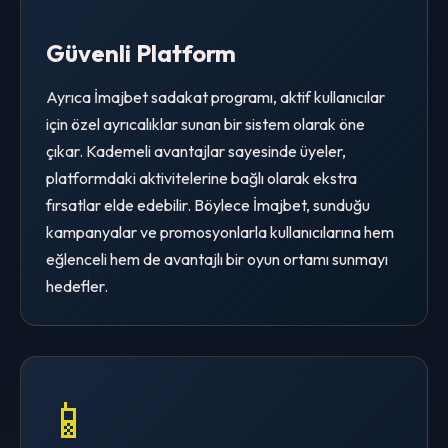
Güvenli Platform
Ayrıca İmajbet sadakat programı, aktif kullanıcılar
için özel ayrıcalıklar sunan bir sistem olarak öne
çıkar. Kademeli avantajlar sayesinde üyeler,
platformdaki aktivitelerine bağlı olarak ekstra
fırsatlar elde edebilir. Böylece İmajbet, sunduğu
kampanyalar ve promosyonlarla kullanıcılarına hem
eğlenceli hem de avantajlı bir oyun ortamı sunmayı
hedefler.
📱