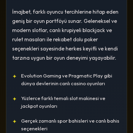
İmajbet, farklı oyuncu tercihlerine hitap eden
geniş bir oyun portföyü sunar. Geleneksel ve
modern slotlar, canlı krupiyeli blackjack ve
rulet masaları ile rekabet dolu poker
seçenekleri sayesinde herkes keyifli ve kendi
tarzına uygun bir oyun deneyimi yaşayabilir.
Evolution Gaming ve Pragmatic Play gibi
dünya devlerinin canlı casino oyunları
Yüzlerce farklı temalı slot makinesi ve
jackpot oyunları
Gerçek zamanlı spor bahisleri ve canlı bahis
seçenekleri