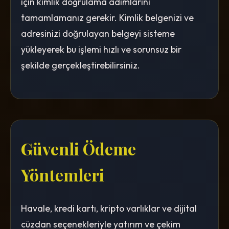
için kimlik doğrulama adımlarını
tamamlamanız gerekir. Kimlik belgenizi ve
adresinizi doğrulayan belgeyi sisteme
yükleyerek bu işlemi hızlı ve sorunsuz bir
şekilde gerçekleştirebilirsiniz.
Güvenli Ödeme
Yöntemleri
Havale, kredi kartı, kripto varlıklar ve dijital
cüzdan seçenekleriyle yatırım ve çekim