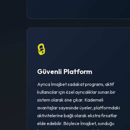
🔒
Güvenli Platform
Ayrıca İmajbet sadakat programı, aktif
kullanıcılar için özel ayrıcalıklar sunan bir
sistem olarak öne çıkar. Kademeli
avantajlar sayesinde üyeler, platformdaki
aktivitelerine bağlı olarak ekstra fırsatlar
elde edebilir. Böylece İmajbet, sunduğu