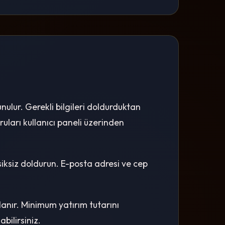
ulur. Gerekli bilgileri doldurduktan
ları kullanıcı paneli üzerinden
siksiz doldurun. E-posta adresi ve cep
anır. Minimum yatırım tutarını
bilirsiniz.