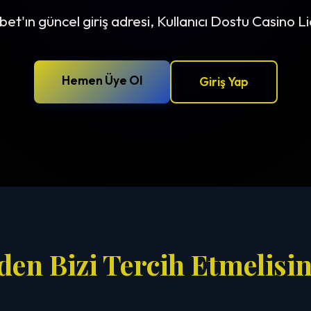
bet'ın güncel giriş adresi, Kullanıcı Dostu Casino Li
Hemen Üye Ol
Giriş Yap
den Bizi Tercih Etmelisin