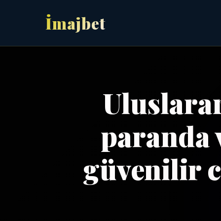
İmajbet
Uluslarar
paranda 
güvenilir 