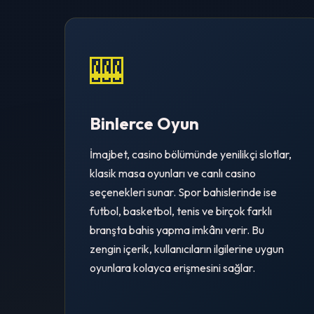
🎰
Binlerce Oyun
İmajbet, casino bölümünde yenilikçi slotlar,
klasik masa oyunları ve canlı casino
seçenekleri sunar. Spor bahislerinde ise
futbol, basketbol, tenis ve birçok farklı
branşta bahis yapma imkânı verir. Bu
zengin içerik, kullanıcıların ilgilerine uygun
oyunlara kolayca erişmesini sağlar.