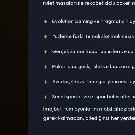
rulet masaları ile rekabet dolu poker 
Evolution Gaming ve Pragmatic Play g
Yüzlerce farklı temalı slot makinesi 
Gerçek zamanlı spor bahisleri ve can
Poker, blackjack, rulet ve baccarat g
Aviator, Crazy Time gibi yeni nesil o
Sanal sporlar ve e-spor bahis alterna
İmajbet, tüm oyunlarını mobil cihazla
gerek kalmadan, dilediğiniz her yerden