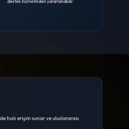
destek hizmetinden yararlanabilir.
e hızlı erişim sunar ve uluslararası