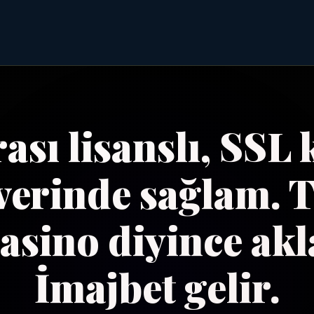
ası lisanslı, SSL
verinde sağlam. T
casino diyince akl
İmajbet gelir.