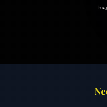
İmaj
Ne