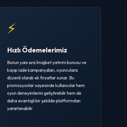
⚡
Hızlı Ödemelerimiz
Bunun yanı sıra İmajbet yatırım bonusu ve
kayıp iade kampanyaları, oyunculara
düzenli olarak ek fırsatlar sunar. Bu
promosyonlar sayesinde kullanıcılar hem
oyun deneyimlerini geliştirebilir hem de
daha avantajlı bir şekilde platformdan
yararlanabilir.