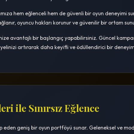
ımıza hem eğlenceli hem de güvenli bir oyun deneyimi sunm
lanır, oyuncu hakları korunur ve güvenilir bir ortam sunu
nize avantajlı bir başlangıç yapabilirsiniz. Güncel kamp
elinizi artırarak daha keyifli ve ödüllendirici bir deneyim
ri ile Sınırsız Eğlence
ap eden geniş bir oyun portföyü sunar. Geleneksel ve moder