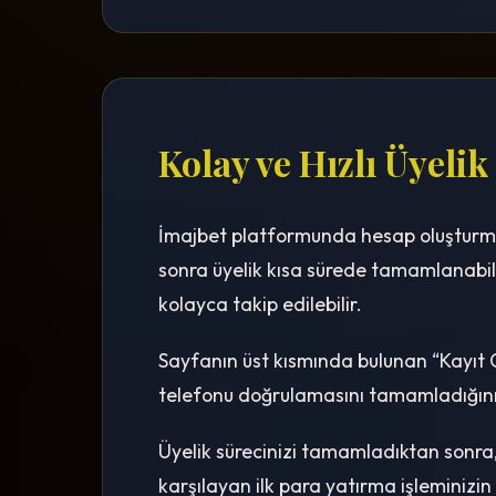
Kolay ve Hızlı Üyelik
İmajbet platformunda hesap oluşturma v
sonra üyelik kısa sürede tamamlanabili
kolayca takip edilebilir.
Sayfanın üst kısmında bulunan “Kayıt O
telefonu doğrulamasını tamamladığınız
Üyelik sürecinizi tamamladıktan sonra,
karşılayan ilk para yatırma işleminizi