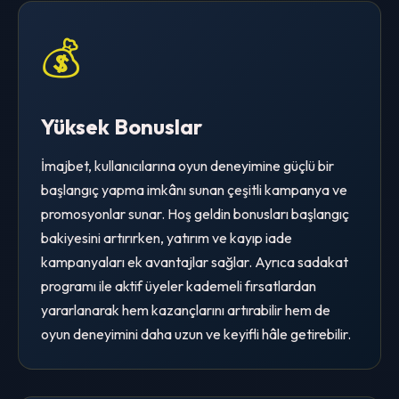
💰
Yüksek Bonuslar
İmajbet, kullanıcılarına oyun deneyimine güçlü bir
başlangıç yapma imkânı sunan çeşitli kampanya ve
promosyonlar sunar. Hoş geldin bonusları başlangıç
bakiyesini artırırken, yatırım ve kayıp iade
kampanyaları ek avantajlar sağlar. Ayrıca sadakat
programı ile aktif üyeler kademeli fırsatlardan
yararlanarak hem kazançlarını artırabilir hem de
oyun deneyimini daha uzun ve keyifli hâle getirebilir.