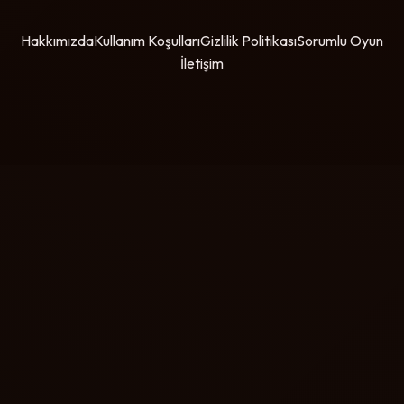
Hakkımızda
Kullanım Koşulları
Gizlilik Politikası
Sorumlu Oyun
İletişim