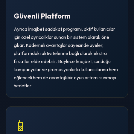
Güvenli Platform
Ayrıca İmajbet sadakat programı, aktif kullanıcılar
için özel ayrıcalıklar sunan bir sistem olarak öne
çıkar. Kademeli avantajlar sayesinde üyeler,
platformdaki aktivitelerine bağlı olarak ekstra
fırsatlar elde edebilir. Böylece İmajbet, sunduğu
kampanyalar ve promosyonlarla kullanıcılarına hem
eğlenceli hem de avantajlı bir oyun ortamı sunmayı
hedefler.
📱