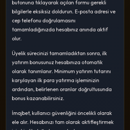
butonuna tıklayarak açılan formu gerekli
bilgilerle eksiksiz doldurun. E-posta adresi ve
cep telefonu doğrulamasını
tamamladığınızda hesabınız anında aktif
olur.
Üyelik sürecinizi tamamladıktan sonra, ilk
yatırım bonusunuz hesabınıza otomatik
olarak tanımlanır. Minimum yatırım tutarını
karşılayan ilk para yatırma işleminizin
ardından, belirlenen oranlar doğrultusunda
bonus kazanabilirsiniz.
İmajbet, kullanıcı güvenliğini öncelikli olarak
ele alır. Hesabınızı tam olarak aktifleştirmek