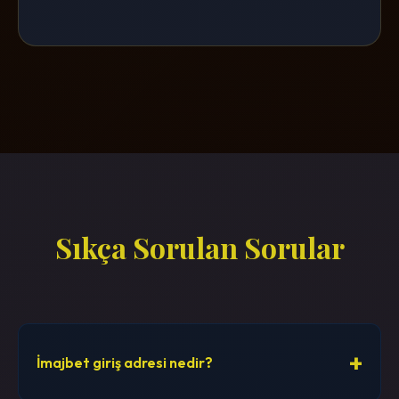
Sıkça Sorulan Sorular
İmajbet giriş adresi nedir?