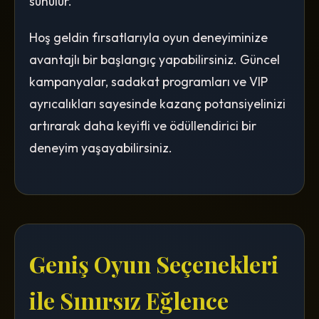
sunulur.
Hoş geldin fırsatlarıyla oyun deneyiminize
avantajlı bir başlangıç yapabilirsiniz. Güncel
kampanyalar, sadakat programları ve VIP
ayrıcalıkları sayesinde kazanç potansiyelinizi
artırarak daha keyifli ve ödüllendirici bir
deneyim yaşayabilirsiniz.
Geniş Oyun Seçenekleri
ile Sınırsız Eğlence