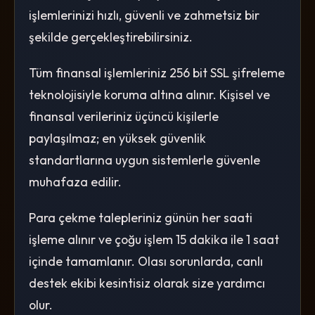
işlemlerinizi hızlı, güvenli ve zahmetsiz bir
şekilde gerçekleştirebilirsiniz.
Tüm finansal işlemleriniz 256 bit SSL şifreleme
teknolojisiyle koruma altına alınır. Kişisel ve
finansal verileriniz üçüncü kişilerle
paylaşılmaz; en yüksek güvenlik
standartlarına uygun sistemlerle güvenle
muhafaza edilir.
Para çekme talepleriniz günün her saati
işleme alınır ve çoğu işlem 15 dakika ile 1 saat
içinde tamamlanır. Olası sorunlarda, canlı
destek ekibi kesintisiz olarak size yardımcı
olur.