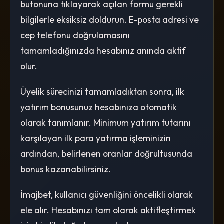
butonuna tıklayarak açılan formu gerekli
bilgilerle eksiksiz doldurun. E-posta adresi ve
cep telefonu doğrulamasını
tamamladığınızda hesabınız anında aktif
olur.
Üyelik sürecinizi tamamladıktan sonra, ilk
yatırım bonusunuz hesabınıza otomatik
olarak tanımlanır. Minimum yatırım tutarını
karşılayan ilk para yatırma işleminizin
ardından, belirlenen oranlar doğrultusunda
bonus kazanabilirsiniz.
İmajbet, kullanıcı güvenliğini öncelikli olarak
ele alır. Hesabınızı tam olarak aktifleştirmek