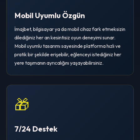
Mobil Uyumlu Özgün
İmajbet, bilgisayar ya da mobil cihaz fark etmeksizin
dilediğiniz her an kesintisiz oyun deneyimi sunar.
Mobil uyumlu tasarımı sayesinde platforma hızlı ve
pratik bir şekilde erişebilir, eğlenceyi istediğiniz her
yere taşımanın ayrıcalığını yaşayabilirsiniz.
🎁
7/24 Destek