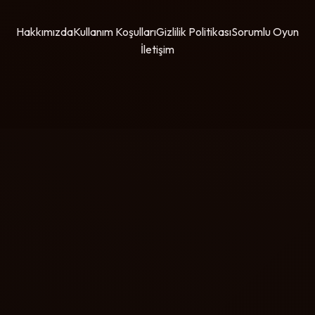
Hakkımızda
Kullanım Koşulları
Gizlilik Politikası
Sorumlu Oyun
İletişim