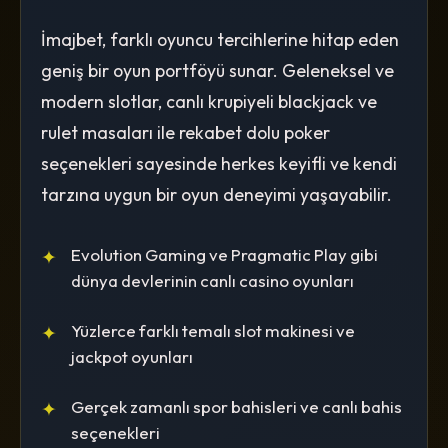
İmajbet, farklı oyuncu tercihlerine hitap eden
geniş bir oyun portföyü sunar. Geleneksel ve
modern slotlar, canlı krupiyeli blackjack ve
rulet masaları ile rekabet dolu poker
seçenekleri sayesinde herkes keyifli ve kendi
tarzına uygun bir oyun deneyimi yaşayabilir.
Evolution Gaming ve Pragmatic Play gibi
dünya devlerinin canlı casino oyunları
Yüzlerce farklı temalı slot makinesi ve
jackpot oyunları
Gerçek zamanlı spor bahisleri ve canlı bahis
seçenekleri