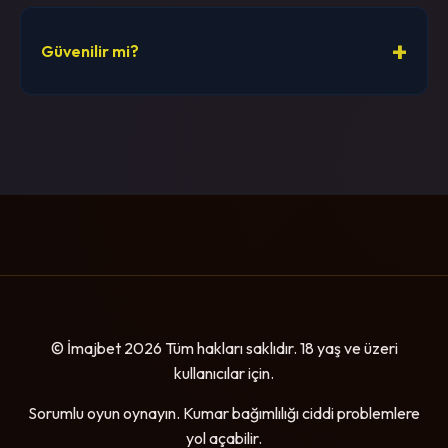
“Hoş geldin! Yatırım ve kayıp bonusları hesabınıza
kesintisiz eğlencenin tadını çıkarabilirsiniz.”
otomatik eklenir; çevrim şartları tamamlandığında
Güvenilir mi?
kazançlarınızı çekebilir ve tüm kampanya
detaylarını bonuslar sayfasında inceleyebilirsiniz.”
“Lisanslı ve düzenli denetlenen platformumuz, SSL
ile korunan işlemleri ve şeffaf hizmet anlayışıyla
güvenli ve adil bir oyun deneyimi sağlar.”
© İmajbet 2026 Tüm hakları saklıdır. 18 yaş ve üzeri
kullanıcılar için.
Sorumlu oyun oynayın. Kumar bağımlılığı ciddi problemlere
yol açabilir.