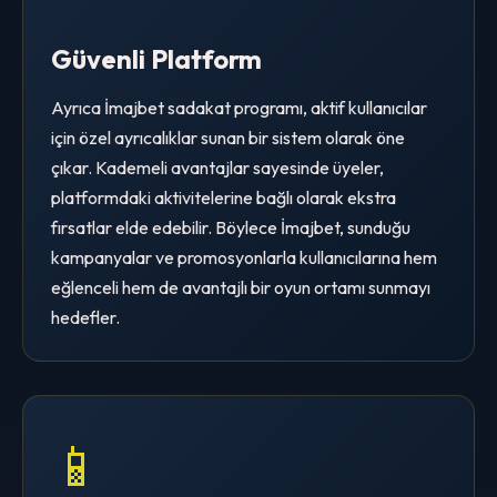
Güvenli Platform
Ayrıca İmajbet sadakat programı, aktif kullanıcılar
için özel ayrıcalıklar sunan bir sistem olarak öne
çıkar. Kademeli avantajlar sayesinde üyeler,
platformdaki aktivitelerine bağlı olarak ekstra
fırsatlar elde edebilir. Böylece İmajbet, sunduğu
kampanyalar ve promosyonlarla kullanıcılarına hem
eğlenceli hem de avantajlı bir oyun ortamı sunmayı
hedefler.
📱