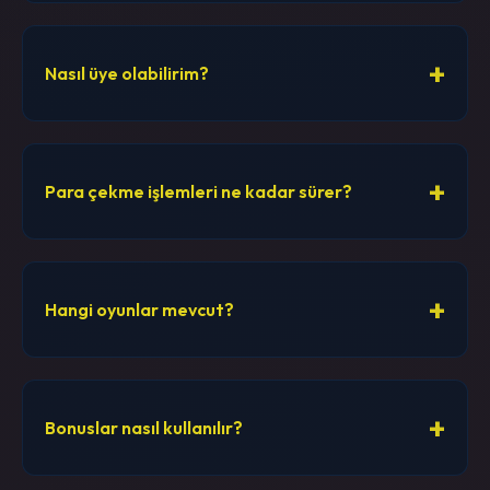
İmajbet'ın güncel giriş adresi sitemizde düzenli
olarak paylaşılır. Böylece kullanıcılar platforma
Nasıl üye olabilirim?
kesintisiz erişim sağlar; olası sorunlarda müşteri
hizmetleri hızlı ve etkili destek verir.
““““‘Kayıt Ol’ butonuna tıklayın, birkaç dakikada
ücretsiz üyeliğinizi oluşturun ve hoş geldin
Para çekme işlemleri ne kadar sürer?
fırsatlarıyla oyunlara başlayın.”
“Para çekme talepleriniz 7/24 hızlı bir şekilde
işlenir. Güçlü ödeme altyapımız kazançlarınızı
Hangi oyunlar mevcut?
sorunsuz aktarırken, yüksek tutarlar için ek
güvenlik önlemleri uygulanır.”
“Platformumuz, slot, canlı casino, blackjack, rulet,
poker, baccarat ve spor bahisleri gibi geniş oyun
Bonuslar nasıl kullanılır?
seçenekleri sunar. Sürekli güncellenen arşiv
sayesinde en popüler oyunlara kolayca erişip