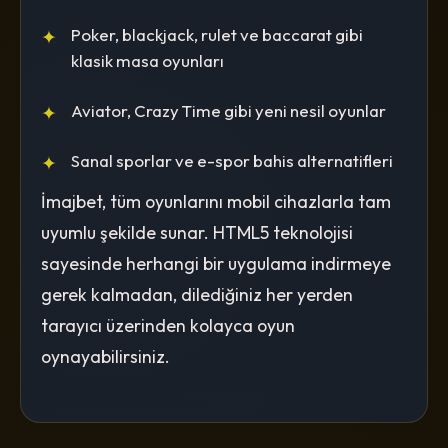
Poker, blackjack, rulet ve baccarat gibi
klasik masa oyunları
Aviator, Crazy Time gibi yeni nesil oyunlar
Sanal sporlar ve e-spor bahis alternatifleri
İmajbet, tüm oyunlarını mobil cihazlarla tam
uyumlu şekilde sunar. HTML5 teknolojisi
sayesinde herhangi bir uygulama indirmeye
gerek kalmadan, dilediğiniz her yerden
tarayıcı üzerinden kolayca oyun
oynayabilirsiniz.