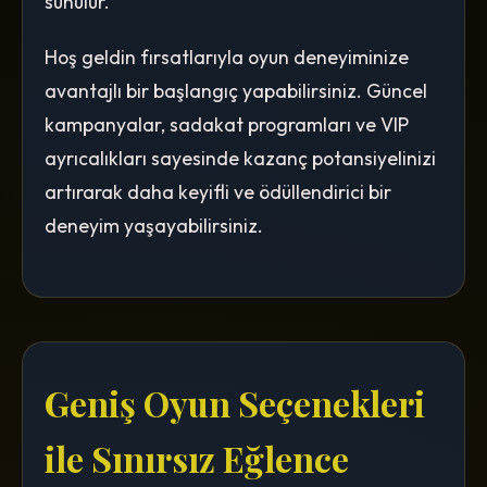
sunulur.
Hoş geldin fırsatlarıyla oyun deneyiminize
avantajlı bir başlangıç yapabilirsiniz. Güncel
kampanyalar, sadakat programları ve VIP
ayrıcalıkları sayesinde kazanç potansiyelinizi
artırarak daha keyifli ve ödüllendirici bir
deneyim yaşayabilirsiniz.
Geniş Oyun Seçenekleri
ile Sınırsız Eğlence