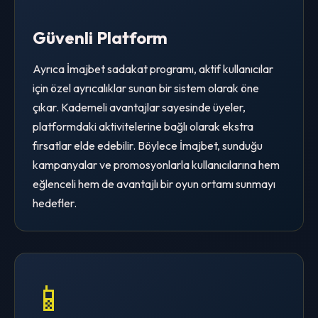
Güvenli Platform
Ayrıca İmajbet sadakat programı, aktif kullanıcılar
için özel ayrıcalıklar sunan bir sistem olarak öne
çıkar. Kademeli avantajlar sayesinde üyeler,
platformdaki aktivitelerine bağlı olarak ekstra
fırsatlar elde edebilir. Böylece İmajbet, sunduğu
kampanyalar ve promosyonlarla kullanıcılarına hem
eğlenceli hem de avantajlı bir oyun ortamı sunmayı
hedefler.
📱