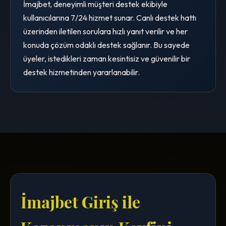
İmajbet, deneyimli müşteri destek ekibiyle
kullanıcılarına 7/24 hizmet sunar. Canlı destek hattı
üzerinden iletilen sorulara hızlı yanıt verilir ve her
konuda çözüm odaklı destek sağlanır. Bu sayede
üyeler, istedikleri zaman kesintisiz ve güvenilir bir
destek hizmetinden yararlanabilir.
İmajbet Giriş ile