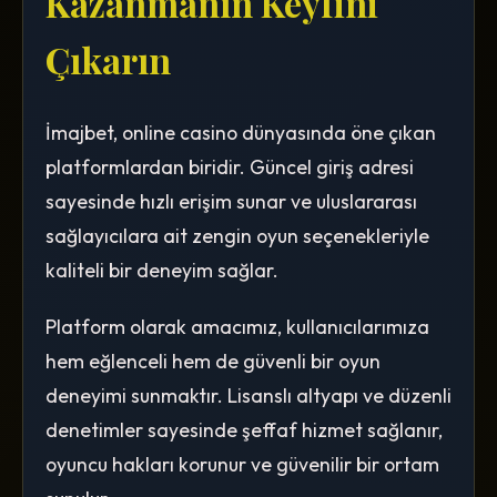
Kazanmanın Keyfini
Çıkarın
İmajbet, online casino dünyasında öne çıkan
platformlardan biridir. Güncel giriş adresi
sayesinde hızlı erişim sunar ve uluslararası
sağlayıcılara ait zengin oyun seçenekleriyle
kaliteli bir deneyim sağlar.
Platform olarak amacımız, kullanıcılarımıza
hem eğlenceli hem de güvenli bir oyun
deneyimi sunmaktır. Lisanslı altyapı ve düzenli
denetimler sayesinde şeffaf hizmet sağlanır,
oyuncu hakları korunur ve güvenilir bir ortam