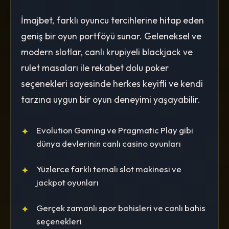
İmajbet, farklı oyuncu tercihlerine hitap eden
geniş bir oyun portföyü sunar. Geleneksel ve
modern slotlar, canlı krupiyeli blackjack ve
rulet masaları ile rekabet dolu poker
seçenekleri sayesinde herkes keyifli ve kendi
tarzına uygun bir oyun deneyimi yaşayabilir.
Evolution Gaming ve Pragmatic Play gibi
dünya devlerinin canlı casino oyunları
Yüzlerce farklı temalı slot makinesi ve
jackpot oyunları
Gerçek zamanlı spor bahisleri ve canlı bahis
seçenekleri