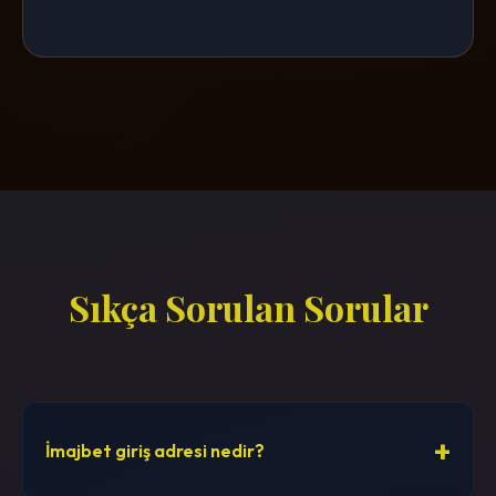
Sıkça Sorulan Sorular
İmajbet giriş adresi nedir?