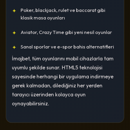
Poker, blackjack, rulet ve baccarat gibi
klasik masa oyunları
Aviator, Crazy Time gibi yeni nesil oyunlar
Sanal sporlar ve e-spor bahis alternatifleri
İmajbet, tüm oyunlarını mobil cihazlarla tam
uyumlu şekilde sunar. HTML5 teknolojisi
sayesinde herhangi bir uygulama indirmeye
gerek kalmadan, dilediğiniz her yerden
tarayıcı üzerinden kolayca oyun
oynayabilirsiniz.