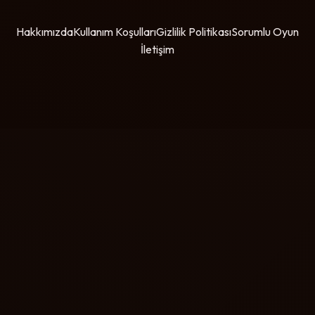
Hakkımızda
Kullanım Koşulları
Gizlilik Politikası
Sorumlu Oyun
İletişim