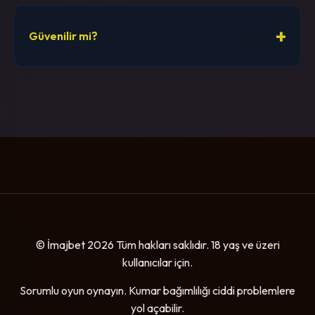
“Hoş geldin! Yatırım ve kayıp bonusları hesabınıza
kesintisiz eğlencenin tadını çıkarabilirsiniz.”
otomatik eklenir; çevrim şartları tamamlandığında
Güvenilir mi?
kazançlarınızı çekebilir ve tüm kampanya
detaylarını bonuslar sayfasında inceleyebilirsiniz.”
“Lisanslı ve düzenli denetlenen platformumuz, SSL
ile korunan işlemleri ve şeffaf hizmet anlayışıyla
güvenli ve adil bir oyun deneyimi sağlar.”
© İmajbet 2026 Tüm hakları saklıdır. 18 yaş ve üzeri
kullanıcılar için.
Sorumlu oyun oynayın. Kumar bağımlılığı ciddi problemlere
yol açabilir.