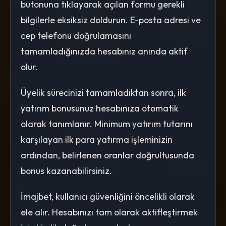
butonuna tıklayarak açılan formu gerekli
bilgilerle eksiksiz doldurun. E-posta adresi ve
cep telefonu doğrulamasını
tamamladığınızda hesabınız anında aktif
olur.
Üyelik sürecinizi tamamladıktan sonra, ilk
yatırım bonusunuz hesabınıza otomatik
olarak tanımlanır. Minimum yatırım tutarını
karşılayan ilk para yatırma işleminizin
ardından, belirlenen oranlar doğrultusunda
bonus kazanabilirsiniz.
İmajbet, kullanıcı güvenliğini öncelikli olarak
ele alır. Hesabınızı tam olarak aktifleştirmek