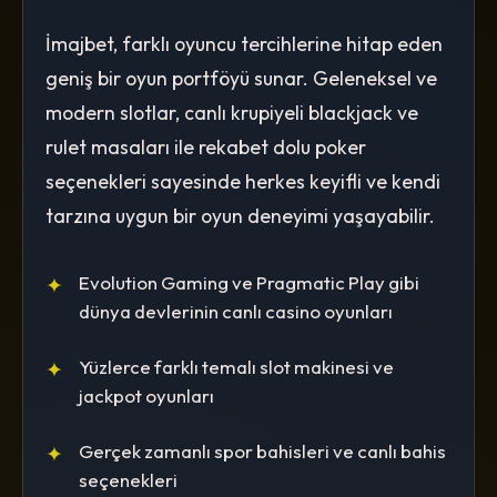
İmajbet, farklı oyuncu tercihlerine hitap eden
geniş bir oyun portföyü sunar. Geleneksel ve
modern slotlar, canlı krupiyeli blackjack ve
rulet masaları ile rekabet dolu poker
seçenekleri sayesinde herkes keyifli ve kendi
tarzına uygun bir oyun deneyimi yaşayabilir.
Evolution Gaming ve Pragmatic Play gibi
dünya devlerinin canlı casino oyunları
Yüzlerce farklı temalı slot makinesi ve
jackpot oyunları
Gerçek zamanlı spor bahisleri ve canlı bahis
seçenekleri