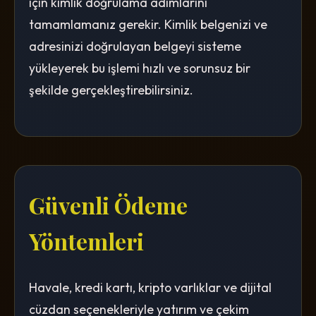
için kimlik doğrulama adımlarını
tamamlamanız gerekir. Kimlik belgenizi ve
adresinizi doğrulayan belgeyi sisteme
yükleyerek bu işlemi hızlı ve sorunsuz bir
şekilde gerçekleştirebilirsiniz.
Güvenli Ödeme
Yöntemleri
Havale, kredi kartı, kripto varlıklar ve dijital
cüzdan seçenekleriyle yatırım ve çekim