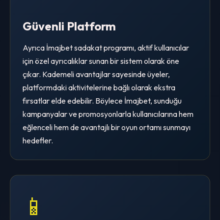
Güvenli Platform
Ayrıca İmajbet sadakat programı, aktif kullanıcılar
için özel ayrıcalıklar sunan bir sistem olarak öne
çıkar. Kademeli avantajlar sayesinde üyeler,
platformdaki aktivitelerine bağlı olarak ekstra
fırsatlar elde edebilir. Böylece İmajbet, sunduğu
kampanyalar ve promosyonlarla kullanıcılarına hem
eğlenceli hem de avantajlı bir oyun ortamı sunmayı
hedefler.
📱