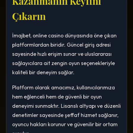
Kazanmanın Keyfini
Çıkarın
İmajbet, online casino dünyasında öne çıkan
platformlardan biridir. Güncel giriş adresi
sayesinde hızlı erişim sunar ve uluslararası
sağlayıcılara ait zengin oyun seçenekleriyle
kaliteli bir deneyim sağlar.
Platform olarak amacımız, kullanıcılarımıza
hem eğlenceli hem de güvenli bir oyun
deneyimi sunmaktır. Lisanslı altyapı ve düzenli
denetimler sayesinde şeffaf hizmet sağlanır,
oyuncu hakları korunur ve güvenilir bir ortam