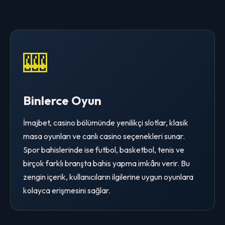
🎰
Binlerce Oyun
İmajbet, casino bölümünde yenilikçi slotlar, klasik
masa oyunları ve canlı casino seçenekleri sunar.
Spor bahislerinde ise futbol, basketbol, tenis ve
birçok farklı branşta bahis yapma imkânı verir. Bu
zengin içerik, kullanıcıların ilgilerine uygun oyunlara
kolayca erişmesini sağlar.