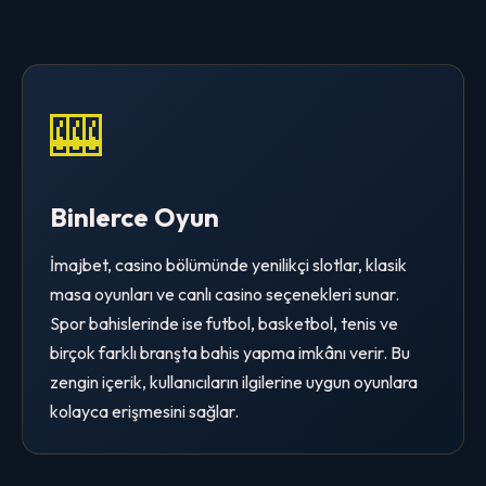
🎰
Binlerce Oyun
İmajbet, casino bölümünde yenilikçi slotlar, klasik
masa oyunları ve canlı casino seçenekleri sunar.
Spor bahislerinde ise futbol, basketbol, tenis ve
birçok farklı branşta bahis yapma imkânı verir. Bu
zengin içerik, kullanıcıların ilgilerine uygun oyunlara
kolayca erişmesini sağlar.