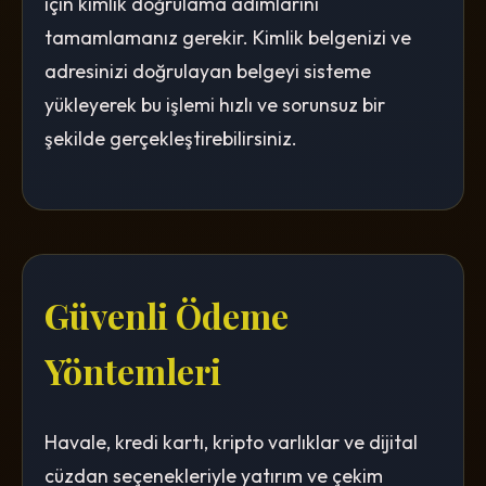
için kimlik doğrulama adımlarını
tamamlamanız gerekir. Kimlik belgenizi ve
adresinizi doğrulayan belgeyi sisteme
yükleyerek bu işlemi hızlı ve sorunsuz bir
şekilde gerçekleştirebilirsiniz.
Güvenli Ödeme
Yöntemleri
Havale, kredi kartı, kripto varlıklar ve dijital
cüzdan seçenekleriyle yatırım ve çekim