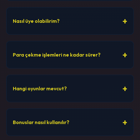
İmajbet'ın güncel giriş adresi sitemizde düzenli
olarak paylaşılır. Böylece kullanıcılar platforma
Nasıl üye olabilirim?
kesintisiz erişim sağlar; olası sorunlarda müşteri
hizmetleri hızlı ve etkili destek verir.
““““‘Kayıt Ol’ butonuna tıklayın, birkaç dakikada
ücretsiz üyeliğinizi oluşturun ve hoş geldin
Para çekme işlemleri ne kadar sürer?
fırsatlarıyla oyunlara başlayın.”
“Para çekme talepleriniz 7/24 hızlı bir şekilde
işlenir. Güçlü ödeme altyapımız kazançlarınızı
Hangi oyunlar mevcut?
sorunsuz aktarırken, yüksek tutarlar için ek
güvenlik önlemleri uygulanır.”
“Platformumuz, slot, canlı casino, blackjack, rulet,
poker, baccarat ve spor bahisleri gibi geniş oyun
Bonuslar nasıl kullanılır?
seçenekleri sunar. Sürekli güncellenen arşiv
sayesinde en popüler oyunlara kolayca erişip