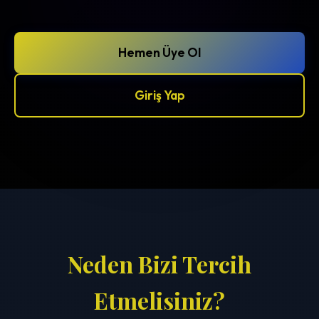
Hemen Üye Ol
Giriş Yap
Neden Bizi Tercih
Etmelisiniz?