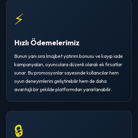
⚡
Hızlı Ödemelerimiz
Bunun yanı sıra İmajbet yatırım bonusu ve kayıp iade
kampanyaları, oyunculara düzenli olarak ek fırsatlar
sunar. Bu promosyonlar sayesinde kullanıcılar hem
oyun deneyimlerini geliştirebilir hem de daha
avantajlı bir şekilde platformdan yararlanabilir.
🔒