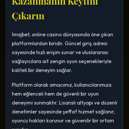
Kazanmanın Keyfini
Çıkarın
İmajbet, online casino dünyasında öne çıkan
platformlardan biridir. Güncel giriş adresi
sayesinde hızlı erişim sunar ve uluslararası
sağlayıcılara ait zengin oyun seçenekleriyle
kaliteli bir deneyim sağlar.
Platform olarak amacımız, kullanıcılarımıza
hem eğlenceli hem de güvenli bir oyun
deneyimi sunmaktır. Lisanslı altyapı ve düzenli
denetimler sayesinde şeffaf hizmet sağlanır,
oyuncu hakları korunur ve güvenilir bir ortam