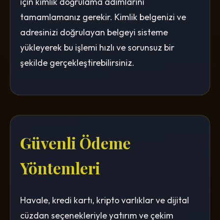
için kimlik doğrulama adımlarını
tamamlamanız gerekir. Kimlik belgenizi ve
adresinizi doğrulayan belgeyi sisteme
yükleyerek bu işlemi hızlı ve sorunsuz bir
şekilde gerçekleştirebilirsiniz.
Güvenli Ödeme
Yöntemleri
Havale, kredi kartı, kripto varlıklar ve dijital
cüzdan seçenekleriyle yatırım ve çekim