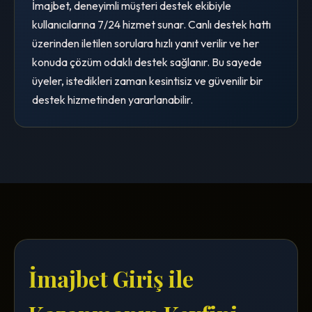
İmajbet, deneyimli müşteri destek ekibiyle
kullanıcılarına 7/24 hizmet sunar. Canlı destek hattı
üzerinden iletilen sorulara hızlı yanıt verilir ve her
konuda çözüm odaklı destek sağlanır. Bu sayede
üyeler, istedikleri zaman kesintisiz ve güvenilir bir
destek hizmetinden yararlanabilir.
İmajbet Giriş ile