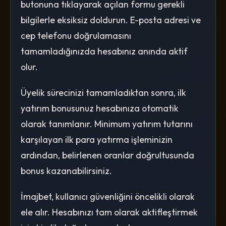
butonuna tıklayarak açılan formu gerekli
bilgilerle eksiksiz doldurun. E-posta adresi ve
cep telefonu doğrulamasını
tamamladığınızda hesabınız anında aktif
olur.
Üyelik sürecinizi tamamladıktan sonra, ilk
yatırım bonusunuz hesabınıza otomatik
olarak tanımlanır. Minimum yatırım tutarını
karşılayan ilk para yatırma işleminizin
ardından, belirlenen oranlar doğrultusunda
bonus kazanabilirsiniz.
İmajbet, kullanıcı güvenliğini öncelikli olarak
ele alır. Hesabınızı tam olarak aktifleştirmek