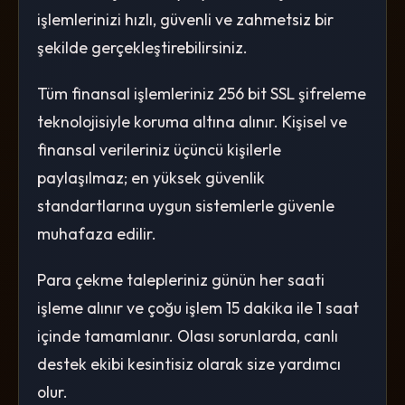
işlemlerinizi hızlı, güvenli ve zahmetsiz bir
şekilde gerçekleştirebilirsiniz.
Tüm finansal işlemleriniz 256 bit SSL şifreleme
teknolojisiyle koruma altına alınır. Kişisel ve
finansal verileriniz üçüncü kişilerle
paylaşılmaz; en yüksek güvenlik
standartlarına uygun sistemlerle güvenle
muhafaza edilir.
Para çekme talepleriniz günün her saati
işleme alınır ve çoğu işlem 15 dakika ile 1 saat
içinde tamamlanır. Olası sorunlarda, canlı
destek ekibi kesintisiz olarak size yardımcı
olur.