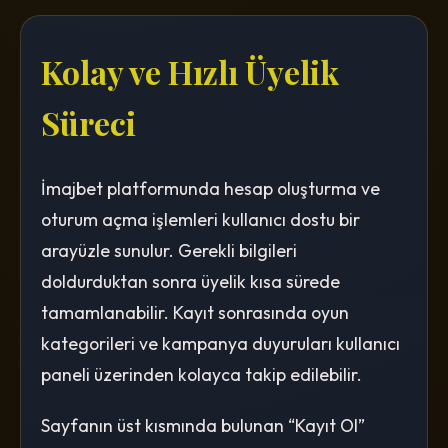
Kolay ve Hızlı Üyelik
Süreci
İmajbet platformunda hesap oluşturma ve
oturum açma işlemleri kullanıcı dostu bir
arayüzle sunulur. Gerekli bilgileri
doldurduktan sonra üyelik kısa sürede
tamamlanabilir. Kayıt sonrasında oyun
kategorileri ve kampanya duyuruları kullanıcı
paneli üzerinden kolayca takip edilebilir.
Sayfanın üst kısmında bulunan “Kayıt Ol”