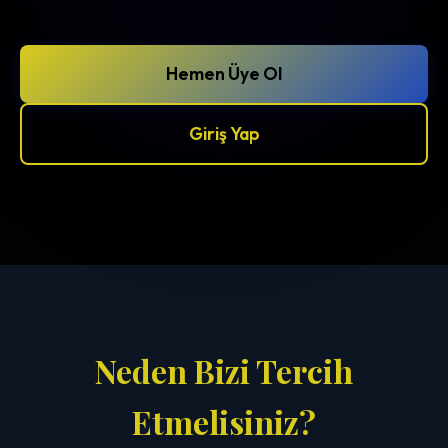
Hemen Üye Ol
Giriş Yap
Neden Bizi Tercih
Etmelisiniz?