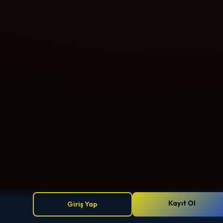
Kayıt Ol
Giriş Yap