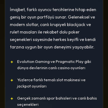
İmajbet, farklı oyuncu tercihlerine hitap eden
geniş bir oyun portföyü sunar. Geleneksel ve
modern slotlar, canlı krupiyeli blackjack ve
rulet masaları ile rekabet dolu poker
seçenekleri sayesinde herkes keyifli ve kendi
tarzına uygun bir oyun deneyimi yaşayabilir.
Evolution Gaming ve Pragmatic Play gibi
dünya devlerinin canlı casino oyunları
Yüzlerce farklı temalı slot makinesi ve
jackpot oyunları
Gerçek zamanlı spor bahisleri ve canlı bahis
seçenekleri