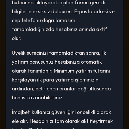
butonuna tıklayarak açılan formu gerekli
bilgilerle eksiksiz doldurun. E-posta adresi ve
cep telefonu doğrulamasını
tamamladığınızda hesabınız anında aktif
olur.
Üyelik sürecinizi tamamladıktan sonra, ilk
yatırım bonusunuz hesabınıza otomatik
olarak tanımlanır. Minimum yatırım tutarını
karşılayan ilk para yatırma işleminizin
ardından, belirlenen oranlar doğrultusunda
bonus kazanabilirsiniz.
İmajbet, kullanıcı güvenliğini öncelikli olarak
ele alır. Hesabınızı tam olarak aktifleştirmek