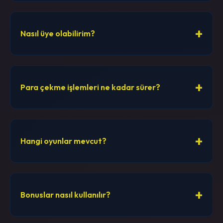
İmajbet'ın güncel giriş adresi sitemizde düzenli
olarak paylaşılır. Böylece kullanıcılar platforma
Nasıl üye olabilirim?
kesintisiz erişim sağlar; olası sorunlarda müşteri
hizmetleri hızlı ve etkili destek verir.
““““‘Kayıt Ol’ butonuna tıklayın, birkaç dakikada
ücretsiz üyeliğinizi oluşturun ve hoş geldin
Para çekme işlemleri ne kadar sürer?
fırsatlarıyla oyunlara başlayın.”
“Para çekme talepleriniz 7/24 hızlı bir şekilde
işlenir. Güçlü ödeme altyapımız kazançlarınızı
Hangi oyunlar mevcut?
sorunsuz aktarırken, yüksek tutarlar için ek
güvenlik önlemleri uygulanır.”
“Platformumuz, slot, canlı casino, blackjack, rulet,
poker, baccarat ve spor bahisleri gibi geniş oyun
Bonuslar nasıl kullanılır?
seçenekleri sunar. Sürekli güncellenen arşiv
sayesinde en popüler oyunlara kolayca erişip