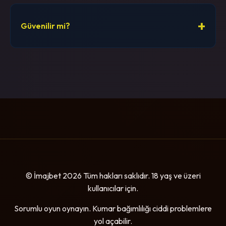
“Hoş geldin! Yatırım ve kayıp bonusları hesabınıza
kesintisiz eğlencenin tadını çıkarabilirsiniz.”
otomatik eklenir; çevrim şartları tamamlandığında
Güvenilir mi?
kazançlarınızı çekebilir ve tüm kampanya
detaylarını bonuslar sayfasında inceleyebilirsiniz.”
“Lisanslı ve düzenli denetlenen platformumuz, SSL
ile korunan işlemleri ve şeffaf hizmet anlayışıyla
güvenli ve adil bir oyun deneyimi sağlar.”
© İmajbet 2026 Tüm hakları saklıdır. 18 yaş ve üzeri
kullanıcılar için.
Sorumlu oyun oynayın. Kumar bağımlılığı ciddi problemlere
yol açabilir.