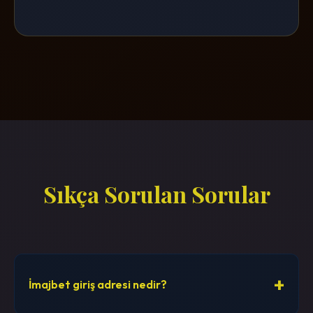
Sıkça Sorulan Sorular
İmajbet giriş adresi nedir?