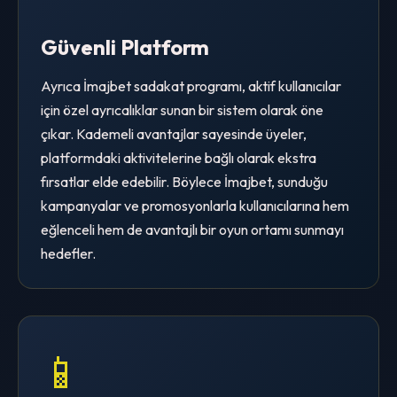
Güvenli Platform
Ayrıca İmajbet sadakat programı, aktif kullanıcılar
için özel ayrıcalıklar sunan bir sistem olarak öne
çıkar. Kademeli avantajlar sayesinde üyeler,
platformdaki aktivitelerine bağlı olarak ekstra
fırsatlar elde edebilir. Böylece İmajbet, sunduğu
kampanyalar ve promosyonlarla kullanıcılarına hem
eğlenceli hem de avantajlı bir oyun ortamı sunmayı
hedefler.
📱