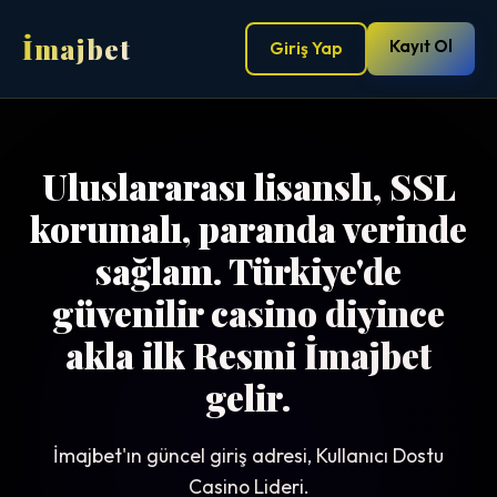
İmajbet
Kayıt Ol
Giriş Yap
Uluslararası lisanslı, SSL
korumalı, paranda verinde
sağlam. Türkiye'de
güvenilir casino diyince
akla ilk Resmi İmajbet
gelir.
İmajbet'ın güncel giriş adresi, Kullanıcı Dostu
Casino Lideri.