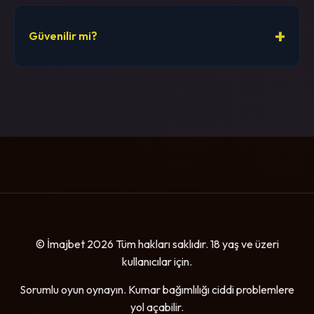
“Hoş geldin! Yatırım ve kayıp bonusları hesabınıza
kesintisiz eğlencenin tadını çıkarabilirsiniz.”
otomatik eklenir; çevrim şartları tamamlandığında
Güvenilir mi?
kazançlarınızı çekebilir ve tüm kampanya
detaylarını bonuslar sayfasında inceleyebilirsiniz.”
“Lisanslı ve düzenli denetlenen platformumuz, SSL
ile korunan işlemleri ve şeffaf hizmet anlayışıyla
güvenli ve adil bir oyun deneyimi sağlar.”
© İmajbet 2026 Tüm hakları saklıdır. 18 yaş ve üzeri
kullanıcılar için.
Sorumlu oyun oynayın. Kumar bağımlılığı ciddi problemlere
yol açabilir.