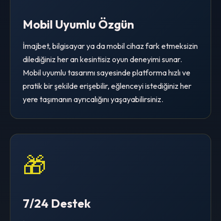
Mobil Uyumlu Özgün
İmajbet, bilgisayar ya da mobil cihaz fark etmeksizin
dilediğiniz her an kesintisiz oyun deneyimi sunar.
Mobil uyumlu tasarımı sayesinde platforma hızlı ve
pratik bir şekilde erişebilir, eğlenceyi istediğiniz her
yere taşımanın ayrıcalığını yaşayabilirsiniz.
🎁
7/24 Destek