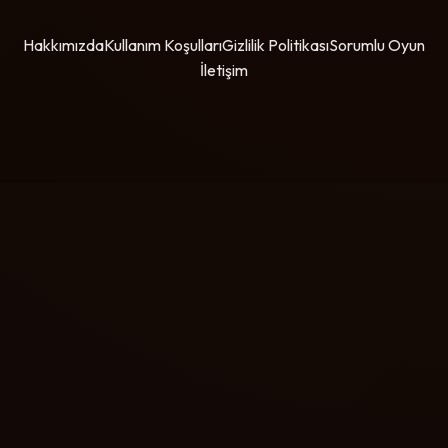
Hakkımızda
Kullanım Koşulları
Gizlilik Politikası
Sorumlu Oyun
İletişim