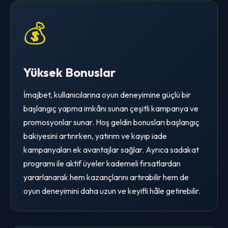
💰
Yüksek Bonuslar
İmajbet, kullanıcılarına oyun deneyimine güçlü bir
başlangıç yapma imkânı sunan çeşitli kampanya ve
promosyonlar sunar. Hoş geldin bonusları başlangıç
bakiyesini artırırken, yatırım ve kayıp iade
kampanyaları ek avantajlar sağlar. Ayrıca sadakat
programı ile aktif üyeler kademeli fırsatlardan
yararlanarak hem kazançlarını artırabilir hem de
oyun deneyimini daha uzun ve keyifli hâle getirebilir.