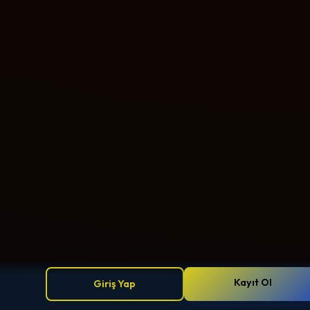
Kayıt Ol
Giriş Yap