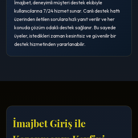
İmajbet, deneyimli müşteri destek ekibiyle
kullanıcılarına 7/24 hizmet sunar. Canlı destek hattı
üzerinden iletilen sorulara hızlı yanıt verilir ve her
konuda çözüm odaklı destek sağlanır. Bu sayede
üyeler, istedikleri zaman kesintisiz ve güvenilir bir
destek hizmetinden yararlanabilir.
İmajbet Giriş ile