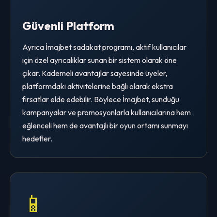
Güvenli Platform
Ayrıca İmajbet sadakat programı, aktif kullanıcılar
için özel ayrıcalıklar sunan bir sistem olarak öne
çıkar. Kademeli avantajlar sayesinde üyeler,
platformdaki aktivitelerine bağlı olarak ekstra
fırsatlar elde edebilir. Böylece İmajbet, sunduğu
kampanyalar ve promosyonlarla kullanıcılarına hem
eğlenceli hem de avantajlı bir oyun ortamı sunmayı
hedefler.
📱