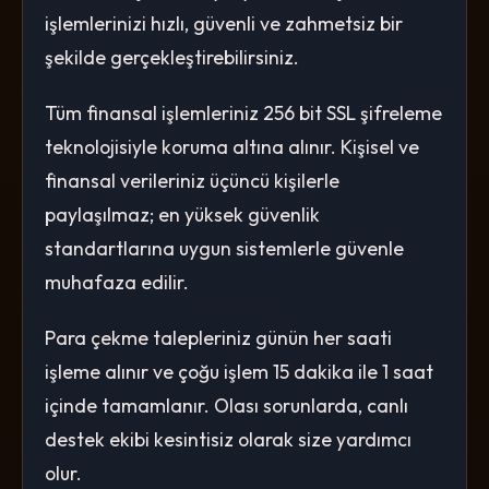
işlemlerinizi hızlı, güvenli ve zahmetsiz bir
şekilde gerçekleştirebilirsiniz.
Tüm finansal işlemleriniz 256 bit SSL şifreleme
teknolojisiyle koruma altına alınır. Kişisel ve
finansal verileriniz üçüncü kişilerle
paylaşılmaz; en yüksek güvenlik
standartlarına uygun sistemlerle güvenle
muhafaza edilir.
Para çekme talepleriniz günün her saati
işleme alınır ve çoğu işlem 15 dakika ile 1 saat
içinde tamamlanır. Olası sorunlarda, canlı
destek ekibi kesintisiz olarak size yardımcı
olur.