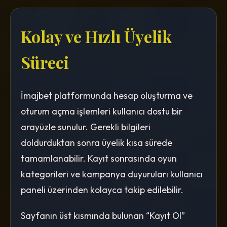
Kolay ve Hızlı Üyelik
Süreci
İmajbet platformunda hesap oluşturma ve
oturum açma işlemleri kullanıcı dostu bir
arayüzle sunulur. Gerekli bilgileri
doldurduktan sonra üyelik kısa sürede
tamamlanabilir. Kayıt sonrasında oyun
kategorileri ve kampanya duyuruları kullanıcı
paneli üzerinden kolayca takip edilebilir.
Sayfanın üst kısmında bulunan “Kayıt Ol”