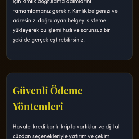
için kimlik doğrulama adımlarını
tamamlamanız gerekir. Kimlik belgenizi ve
adresinizi doğrulayan belgeyi sisteme
yükleyerek bu işlemi hızlı ve sorunsuz bir
şekilde gerçekleştirebilirsiniz.
Güvenli Ödeme
Yöntemleri
Havale, kredi kartı, kripto varlıklar ve dijital
cüzdan seçenekleriyle yatırım ve çekim