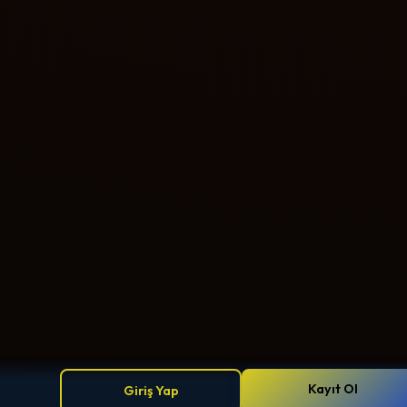
Kayıt Ol
Giriş Yap