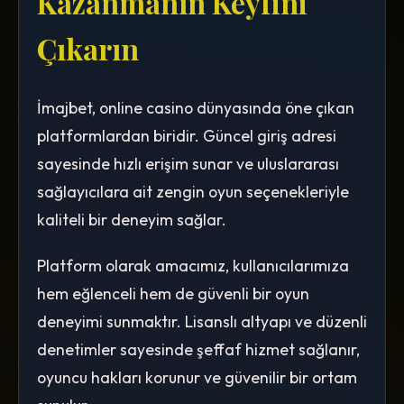
Kazanmanın Keyfini
Çıkarın
İmajbet, online casino dünyasında öne çıkan
platformlardan biridir. Güncel giriş adresi
sayesinde hızlı erişim sunar ve uluslararası
sağlayıcılara ait zengin oyun seçenekleriyle
kaliteli bir deneyim sağlar.
Platform olarak amacımız, kullanıcılarımıza
hem eğlenceli hem de güvenli bir oyun
deneyimi sunmaktır. Lisanslı altyapı ve düzenli
denetimler sayesinde şeffaf hizmet sağlanır,
oyuncu hakları korunur ve güvenilir bir ortam