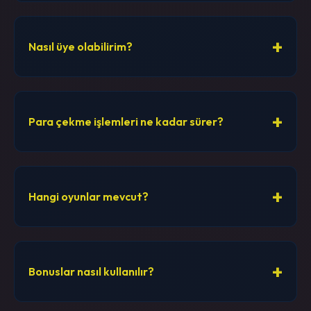
İmajbet'ın güncel giriş adresi sitemizde düzenli
olarak paylaşılır. Böylece kullanıcılar platforma
Nasıl üye olabilirim?
kesintisiz erişim sağlar; olası sorunlarda müşteri
hizmetleri hızlı ve etkili destek verir.
““““‘Kayıt Ol’ butonuna tıklayın, birkaç dakikada
ücretsiz üyeliğinizi oluşturun ve hoş geldin
Para çekme işlemleri ne kadar sürer?
fırsatlarıyla oyunlara başlayın.”
“Para çekme talepleriniz 7/24 hızlı bir şekilde
işlenir. Güçlü ödeme altyapımız kazançlarınızı
Hangi oyunlar mevcut?
sorunsuz aktarırken, yüksek tutarlar için ek
güvenlik önlemleri uygulanır.”
“Platformumuz, slot, canlı casino, blackjack, rulet,
poker, baccarat ve spor bahisleri gibi geniş oyun
Bonuslar nasıl kullanılır?
seçenekleri sunar. Sürekli güncellenen arşiv
sayesinde en popüler oyunlara kolayca erişip