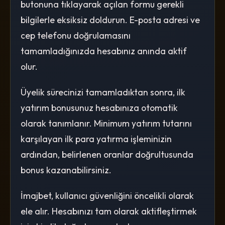
butonuna tıklayarak açılan formu gerekli
bilgilerle eksiksiz doldurun. E-posta adresi ve
cep telefonu doğrulamasını
tamamladığınızda hesabınız anında aktif
olur.
Üyelik sürecinizi tamamladıktan sonra, ilk
yatırım bonusunuz hesabınıza otomatik
olarak tanımlanır. Minimum yatırım tutarını
karşılayan ilk para yatırma işleminizin
ardından, belirlenen oranlar doğrultusunda
bonus kazanabilirsiniz.
İmajbet, kullanıcı güvenliğini öncelikli olarak
ele alır. Hesabınızı tam olarak aktifleştirmek